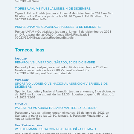
52023/12/07Amé...
TIGRES UANL VS PUEBLA LUNES, 4 DE DICIEMBRE
Tigres UANL y Puebla juegan el lunes, 4 de diciembre de 2023 en San
Nicolás de los Garza a partir de las 02:10.Tigres UANLFinalizado3 -
02023/12/04PueblaRe...
PUMAS UNAM VS GUADALAJARA LUNES, 4 DE DICIEMBRE
Pumas UNAM y Guadalajara juegan el lunes, 4 de diciembre de 2023
en D.F. a partir de las 00:00.Pumas UNAMFinalizado3 -
02023/12/04GuadalajaraResúmenEstadís...
Torneos, ligas
Uruguay
PEÑAROL VS LIVERPOOL SÁBADO, 16 DE DICIEMBRE
Peñarol y Liverpool juegan el sábado, 16 de diciembre de 2023 en
Montevideo a partir de las 22:00.PeñarolFinalizado0 -
12023/12/16LiverpoolResúmenEstadísti...
Paraguay
SPORTIVO LUQUEÑO VS NACIONAL ASUNCIÓN VIERNES, 1 DE
DICIEMBRE
Sportivo Luqueño y Nacional Asunción juegan el viernes, 1 de diciembre
de 2023 en Luque a partir de las 22:30. Sportivo Luqueño Finalizado 1
- 1 2023/12/01 ...
fútbol vs
PALESTINO VS AUDAX ITALIANO MARTES, 15 DE JUNIO
Palestino y Audax Italiano juegan el martes, 15 de junio de 2021 en
Santiago a partir de las 13:30, jornada 8. Palestino Finalizado 0 - 2
Audax Italiano Re...
Real Potosí en vivo
WILSTERMANN JUEGA CON REAL POTOSÍ 24 DE MAYO
Real Potosí visita a Wilstermann el lunes, 24 de mayo de 2021 partido