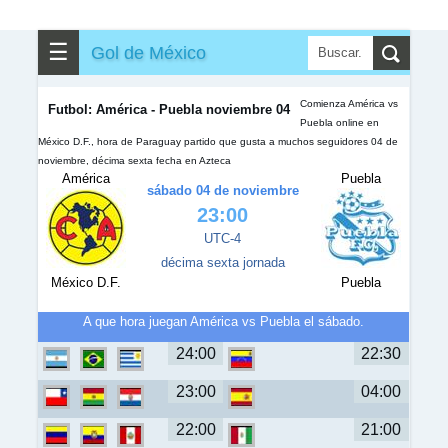
✎
▼
Otros
☰
Gol de México
Comienza América vs
Futbol: América - Puebla noviembre 04
Puebla online en
México D.F., hora de Paraguay partido que gusta a muchos seguidores 04 de
noviembre, décima sexta fecha en Azteca
América
Puebla
sábado 04 de noviembre
23:00
UTC-4
décima sexta jornada
México D.F.
Puebla
A que hora juegan América vs Puebla el sábado.
24:00
22:30
23:00
04:00
22:00
21:00