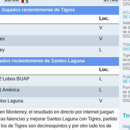
120
- Jugados recientemente de Tigres
ATL
DE 
Loc.
Atlé
V
de d
de l
520
res
V
TIG
rey
L
DIC
Tigr
dici
gados recientemente de Santos Laguna
part
020
Loc.
PUM
 2 Lobos BUAP
L
DE 
Pum
1 América
L
de d
00:
ntos Laguna
V
020
n Monterrey, el resultado en directo por internet juegan
To
 las falencias y mejorar Santos Laguna con Tigres, partido
 los de Tigres son decimoquintos y por otro lado los de
Uru