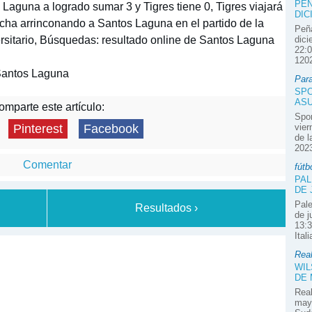
PEÑ
Laguna a logrado sumar 3 y Tigres tiene 0, Tigres viajará
DIC
cha arrinconando a Santos Laguna en el partido de la
Peña
ersitario, Búsquedas: resultado online de Santos Laguna
dici
22:0
1202
Santos Laguna
Par
SPO
ASU
mparte este artículo:
Spor
vier
Pinterest
Facebook
de l
2023
Comentar
fútb
PAL
DE 
Pale
Resultados ›
de j
13:3
Ital
Real
WIL
DE
Real
mayo