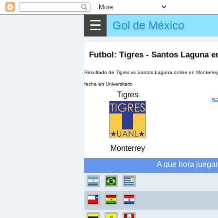
⌕
Buscar
☰
Gol de México
▶
Partido
Futbol: Tigres - Santos Laguna e
✎
Otros
Resultado de Tigres vs Santos Laguna online en Monterrey
fecha en Universitario
Tigres
s
Monterrey
A que hora juega