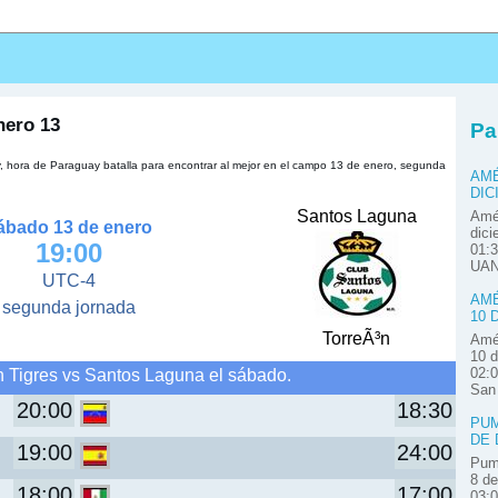
s
nero 13
Pa
, hora de Paraguay batalla para encontrar al mejor en el campo 13 de enero, segunda
AMÉ
DIC
Santos Laguna
Amér
ábado 13 de enero
dici
19:00
01:3
UAN
UTC-4
AMÉ
segunda jornada
10 
TorreÃ³n
Amér
10 d
n Tigres vs Santos Laguna el sábado.
02:0
San
20:00
18:30
PUM
DE 
19:00
24:00
Pum
8 de
18:00
17:00
03: