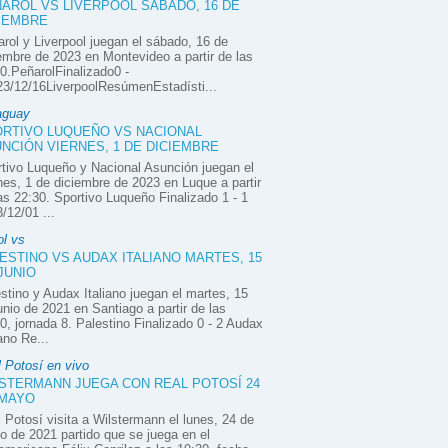
AROL VS LIVERPOOL SÁBADO, 16 DE
IEMBRE
rol y Liverpool juegan el sábado, 16 de
embre de 2023 en Montevideo a partir de las
0.PeñarolFinalizado0 -
3/12/16LiverpoolResúmenEstadísti...
aguay
RTIVO LUQUEÑO VS NACIONAL
NCIÓN VIERNES, 1 DE DICIEMBRE
tivo Luqueño y Nacional Asunción juegan el
nes, 1 de diciembre de 2023 en Luque a partir
as 22:30. Sportivo Luqueño Finalizado 1 - 1
/12/01 ...
ol vs
ESTINO VS AUDAX ITALIANO MARTES, 15
JUNIO
stino y Audax Italiano juegan el martes, 15
unio de 2021 en Santiago a partir de las
0, jornada 8. Palestino Finalizado 0 - 2 Audax
iano Re...
 Potosí en vivo
STERMANN JUEGA CON REAL POTOSÍ 24
 MAYO
 Potosí visita a Wilstermann el lunes, 24 de
 de 2021 partido que se juega en el