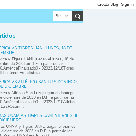
▼
▼
rtidos
▼
RICA VS TIGRES UANL LUNES, 18 DE
IEMBRE
ica y Tigres UANL juegan el lunes, 18 de
embre de 2023 en D.F. a partir de las
0.AméricaFinalizado0 - 02023/12/18Tigres
LResúmenEstadísticas...
RICA VS ATLÉTICO SAN LUIS DOMINGO,
DE DICIEMBRE
ica y Atlético San Luis juegan el domingo,
e diciembre de 2023 en D.F. a partir de las
0.AméricaFinalizado0 - 22023/12/10Atlético
 LuisResúm...
AS UNAM VS TIGRES UANL VIERNES, 8
DICIEMBRE
as UNAM y Tigres UANL juegan el viernes,
 diciembre de 2023 en D.F. a partir de las
00.Pumas UNAMFinalizado0 -