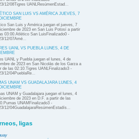
23/12/08Tigres UANLResúmenEstad...
ÉTICO SAN LUIS VS AMÉRICA JUEVES, 7
DICIEMBRE
tico San Luis y América juegan el jueves, 7
iciembre de 2023 en San Luis Potosí a partir
as 03:00.Atlético San LuisFinalizado0 -
23/12/07Amé...
RES UANL VS PUEBLA LUNES, 4 DE
IEMBRE
es UANL y Puebla juegan el lunes, 4 de
embre de 2023 en San Nicolás de los Garza a
ir de las 02:10.Tigres UANLFinalizado3 -
23/12/04PueblaRe...
AS UNAM VS GUADALAJARA LUNES, 4
DICIEMBRE
as UNAM y Guadalajara juegan el lunes, 4
iciembre de 2023 en D.F. a partir de las
00.Pumas UNAMFinalizado3 -
23/12/04GuadalajaraResúmenEstadís...
rneos, ligas
guay