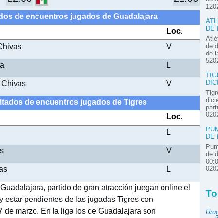
120
ados de encuentros jugados de Guadalajara
ATL
DE 
Loc.
Atlé
Chivas
V
de d
de l
520
ca
L
TIG
 Chivas
V
DIC
Tigr
dici
ltados de encuentros jugados de Tigres
part
020
Loc.
PUM
L
DE 
Pum
es
V
de d
00:
cas
L
020
Guadalajara, partido de gran atracción juegan online el
To
 y estar pendientes de las jugadas Tigres con
7 de marzo. En la liga los de Guadalajara son
Uru