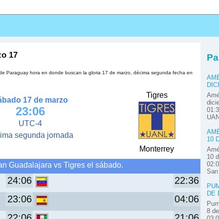
s
zo 17
Pa
a de Paraguay hora en donde buscan la gloria 17 de marzo, décima segunda fecha en
AMÉ
DIC
Tigres
Amér
ábado 17 de marzo
dici
23:06
01:3
UAN
UTC-4
AMÉ
ima segunda jornada
10 
Monterrey
Amér
10 d
an Guadalajara vs Tigres el sábado.
02:0
San
24:06
22:36
PUM
DE 
23:06
04:06
Pum
8 de
22:06
21:06
03: