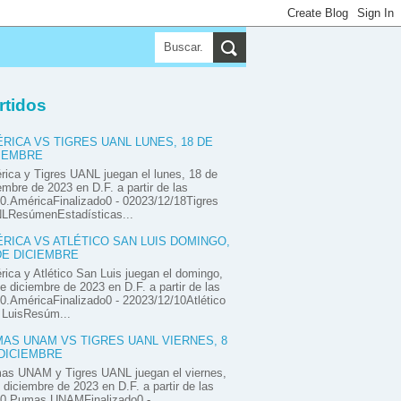
▼
▼
▼
rtidos
RICA VS TIGRES UANL LUNES, 18 DE
IEMBRE
ica y Tigres UANL juegan el lunes, 18 de
embre de 2023 en D.F. a partir de las
0.AméricaFinalizado0 - 02023/12/18Tigres
LResúmenEstadísticas...
RICA VS ATLÉTICO SAN LUIS DOMINGO,
DE DICIEMBRE
ica y Atlético San Luis juegan el domingo,
e diciembre de 2023 en D.F. a partir de las
0.AméricaFinalizado0 - 22023/12/10Atlético
 LuisResúm...
AS UNAM VS TIGRES UANL VIERNES, 8
DICIEMBRE
as UNAM y Tigres UANL juegan el viernes,
 diciembre de 2023 en D.F. a partir de las
00.Pumas UNAMFinalizado0 -