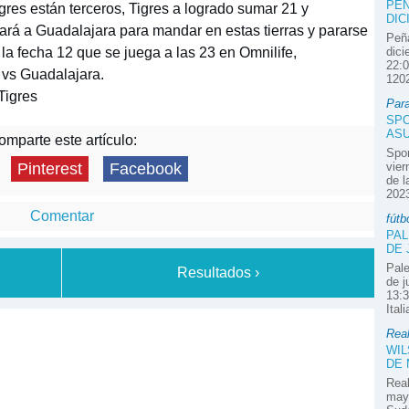
PEÑ
gres están terceros, Tigres a logrado sumar 21 y
DIC
ará a Guadalajara para mandar en estas tierras y pararse
Peña
e la fecha 12 que se juega a las 23 en Omnilife,
dici
22:0
 vs Guadalajara.
1202
Tigres
Par
SPO
ASU
mparte este artículo:
Spor
vier
Pinterest
Facebook
de l
2023
Comentar
fútb
PAL
DE 
Pale
Resultados ›
de j
13:3
Ital
Real
WIL
DE
Real
mayo