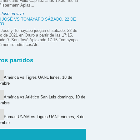
mericano Félix Caprilez a las 19:30, fecha
ilstermann Aplaz...
 Jose en vivo
 JOSÉ VS TOMAYAPO SÁBADO, 22 DE
YO
 José y Tomayapo juegan el sábado, 22 de
 de 2021 en Oruro a partir de las 17:15,
nada 9. San José Aplazado 17:15 Tomayapo
menEstadísticasAli...
ros partidos
América vs Tigres UANL lunes, 18 de
embre
América vs Atlético San Luis domingo, 10 de
embre
Pumas UNAM vs Tigres UANL viernes, 8 de
embre