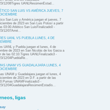
23/12/08Tigres UANLResúmenEstad...
ÉTICO SAN LUIS VS AMÉRICA JUEVES, 7
DICIEMBRE
tico San Luis y América juegan el jueves, 7
iciembre de 2023 en San Luis Potosí a partir
as 03:00.Atlético San LuisFinalizado0 -
23/12/07Amé...
RES UANL VS PUEBLA LUNES, 4 DE
IEMBRE
es UANL y Puebla juegan el lunes, 4 de
embre de 2023 en San Nicolás de los Garza a
ir de las 02:10.Tigres UANLFinalizado3 -
23/12/04PueblaRe...
AS UNAM VS GUADALAJARA LUNES, 4
DICIEMBRE
as UNAM y Guadalajara juegan el lunes, 4
iciembre de 2023 en D.F. a partir de las
00.Pumas UNAMFinalizado3 -
23/12/04GuadalajaraResúmenEstadís...
rneos, ligas
guay