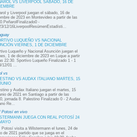
AROL VS LIVERPOOL SÁBADO, 16 DE
IEMBRE
rol y Liverpool juegan el sábado, 16 de
embre de 2023 en Montevideo a partir de las
0.PeñarolFinalizado0 -
3/12/16LiverpoolResúmenEstadísti...
aguay
RTIVO LUQUEÑO VS NACIONAL
NCIÓN VIERNES, 1 DE DICIEMBRE
tivo Luqueño y Nacional Asunción juegan el
nes, 1 de diciembre de 2023 en Luque a partir
as 22:30. Sportivo Luqueño Finalizado 1 - 1
/12/01 ...
ol vs
ESTINO VS AUDAX ITALIANO MARTES, 15
JUNIO
stino y Audax Italiano juegan el martes, 15
unio de 2021 en Santiago a partir de las
0, jornada 8. Palestino Finalizado 0 - 2 Audax
iano Re...
 Potosí en vivo
STERMANN JUEGA CON REAL POTOSÍ 24
 MAYO
 Potosí visita a Wilstermann el lunes, 24 de
 de 2021 partido que se juega en el