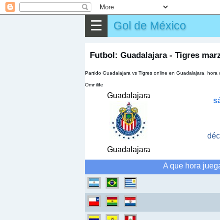
⌕
Buscar
☰
Gol de México
▶
Partido
✎
Otros
Futbol: Guadalajara - Tigres mar
Partido Guadalajara vs Tigres online en Guadalajara, hor
Omnilife
Guadalajara
s
déc
Guadalajara
A que hora jueg