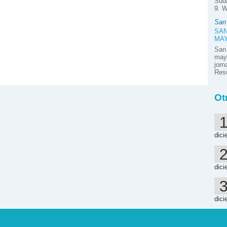
Suda
9. W
San
SAN
MA
San
mayo
jor
Resú
Ot
dici
dici
dici