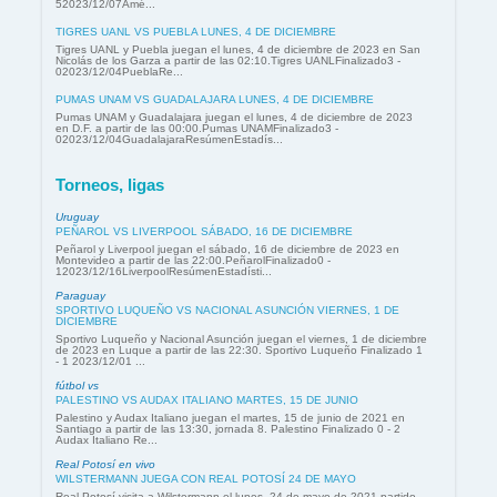
52023/12/07Amé...
TIGRES UANL VS PUEBLA LUNES, 4 DE DICIEMBRE
Tigres UANL y Puebla juegan el lunes, 4 de diciembre de 2023 en San
Nicolás de los Garza a partir de las 02:10.Tigres UANLFinalizado3 -
02023/12/04PueblaRe...
PUMAS UNAM VS GUADALAJARA LUNES, 4 DE DICIEMBRE
Pumas UNAM y Guadalajara juegan el lunes, 4 de diciembre de 2023
en D.F. a partir de las 00:00.Pumas UNAMFinalizado3 -
02023/12/04GuadalajaraResúmenEstadís...
Torneos, ligas
Uruguay
PEÑAROL VS LIVERPOOL SÁBADO, 16 DE DICIEMBRE
Peñarol y Liverpool juegan el sábado, 16 de diciembre de 2023 en
Montevideo a partir de las 22:00.PeñarolFinalizado0 -
12023/12/16LiverpoolResúmenEstadísti...
Paraguay
SPORTIVO LUQUEÑO VS NACIONAL ASUNCIÓN VIERNES, 1 DE
DICIEMBRE
Sportivo Luqueño y Nacional Asunción juegan el viernes, 1 de diciembre
de 2023 en Luque a partir de las 22:30. Sportivo Luqueño Finalizado 1
- 1 2023/12/01 ...
fútbol vs
PALESTINO VS AUDAX ITALIANO MARTES, 15 DE JUNIO
Palestino y Audax Italiano juegan el martes, 15 de junio de 2021 en
Santiago a partir de las 13:30, jornada 8. Palestino Finalizado 0 - 2
Audax Italiano Re...
Real Potosí en vivo
WILSTERMANN JUEGA CON REAL POTOSÍ 24 DE MAYO
Real Potosí visita a Wilstermann el lunes, 24 de mayo de 2021 partido