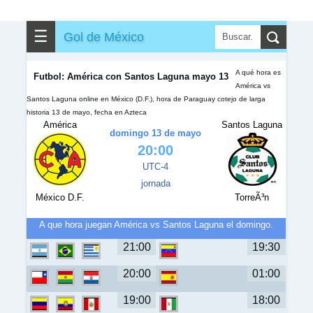
✎
▼
Otros
☰
Gol de México
A qué hora es
Futbol: América con Santos Laguna mayo 13
América vs
Santos Laguna online en México (D.F.), hora de Paraguay cotejo de larga
historia 13 de mayo, fecha en Azteca
América
Santos Laguna
domingo 13 de mayo
20:00
UTC-4
jornada
México D.F.
TorreÃ³n
A que hora juegan América vs Santos Laguna el domingo.
21:00
19:30
20:00
01:00
19:00
18:00