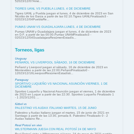
52023/12/07Amé...
TIGRES UANL VS PUEBLA LUNES, 4 DE DICIEMBRE
Tigres UANL y Puebla juegan el lunes, 4 de diciembre de 2023 en San
Nicolás de los Garza a partir de las 02:10.Tigres UANLFinalizado3 -
02023/12/04PueblaRe...
PUMAS UNAM VS GUADALAJARA LUNES, 4 DE DICIEMBRE
Pumas UNAM y Guadalajara juegan el lunes, 4 de diciembre de 2023
en D.F. a partir de las 00:00.Pumas UNAMFinalizado3 -
02023/12/04GuadalajaraResúmenEstadís...
Torneos, ligas
Uruguay
PEÑAROL VS LIVERPOOL SÁBADO, 16 DE DICIEMBRE
Peñarol y Liverpool juegan el sábado, 16 de diciembre de 2023 en
Montevideo a partir de las 22:00.PeñarolFinalizado0 -
12023/12/16LiverpoolResúmenEstadísti...
Paraguay
SPORTIVO LUQUEÑO VS NACIONAL ASUNCIÓN VIERNES, 1 DE
DICIEMBRE
Sportivo Luqueño y Nacional Asunción juegan el viernes, 1 de diciembre
de 2023 en Luque a partir de las 22:30. Sportivo Luqueño Finalizado 1
- 1 2023/12/01 ...
fútbol vs
PALESTINO VS AUDAX ITALIANO MARTES, 15 DE JUNIO
Palestino y Audax Italiano juegan el martes, 15 de junio de 2021 en
Santiago a partir de las 13:30, jornada 8. Palestino Finalizado 0 - 2
Audax Italiano Re...
Real Potosí en vivo
WILSTERMANN JUEGA CON REAL POTOSÍ 24 DE MAYO
Real Potosí visita a Wilstermann el lunes, 24 de mayo de 2021 partido