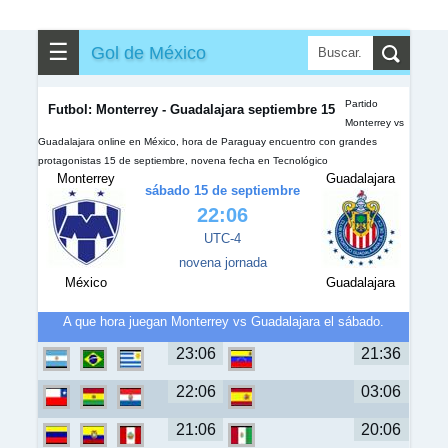
✎
▼
Otros
☰
Gol de México
Partido
Futbol: Monterrey - Guadalajara septiembre 15
Monterrey vs
Guadalajara online en México, hora de Paraguay encuentro con grandes
protagonistas 15 de septiembre, novena fecha en Tecnológico
Monterrey
Guadalajara
sábado 15 de septiembre
22:06
UTC-4
novena jornada
México
Guadalajara
A que hora juegan Monterrey vs Guadalajara el sábado.
23:06
21:36
22:06
03:06
21:06
20:06