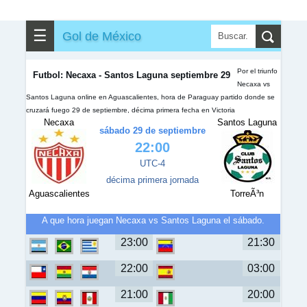
✎
▼
Otros
☰
Gol de México
Por el triunfo
Futbol: Necaxa - Santos Laguna septiembre 29
Necaxa vs
Santos Laguna online en Aguascalientes, hora de Paraguay partido donde se
cruzará fuego 29 de septiembre, décima primera fecha en Victoria
Necaxa
Santos Laguna
sábado 29 de septiembre
22:00
UTC-4
décima primera jornada
Aguascalientes
TorreÃ³n
A que hora juegan Necaxa vs Santos Laguna el sábado.
23:00
21:30
22:00
03:00
21:00
20:00