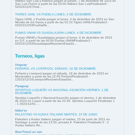
Atlético San Luis y América juegan el jueves, 7 de diciembre de 2023 en
San Luis Potosí a partir de las 03:00.Atlético San LuisFinalizado0 -
52023/12/07Amé...
TIGRES UANL VS PUEBLA LUNES, 4 DE DICIEMBRE
Tigres UANL y Puebla juegan el lunes, 4 de diciembre de 2023 en San
Nicolás de los Garza a partir de las 02:10.Tigres UANLFinalizado3 -
02023/12/04PueblaRe...
PUMAS UNAM VS GUADALAJARA LUNES, 4 DE DICIEMBRE
Pumas UNAM y Guadalajara juegan el lunes, 4 de diciembre de 2023
en D.F. a partir de las 00:00.Pumas UNAMFinalizado3 -
02023/12/04GuadalajaraResúmenEstadís...
Torneos, ligas
Uruguay
PEÑAROL VS LIVERPOOL SÁBADO, 16 DE DICIEMBRE
Peñarol y Liverpool juegan el sábado, 16 de diciembre de 2023 en
Montevideo a partir de las 22:00.PeñarolFinalizado0 -
12023/12/16LiverpoolResúmenEstadísti...
Paraguay
SPORTIVO LUQUEÑO VS NACIONAL ASUNCIÓN VIERNES, 1 DE
DICIEMBRE
Sportivo Luqueño y Nacional Asunción juegan el viernes, 1 de diciembre
de 2023 en Luque a partir de las 22:30. Sportivo Luqueño Finalizado 1
- 1 2023/12/01 ...
fútbol vs
PALESTINO VS AUDAX ITALIANO MARTES, 15 DE JUNIO
Palestino y Audax Italiano juegan el martes, 15 de junio de 2021 en
Santiago a partir de las 13:30, jornada 8. Palestino Finalizado 0 - 2
Audax Italiano Re...
Real Potosí en vivo