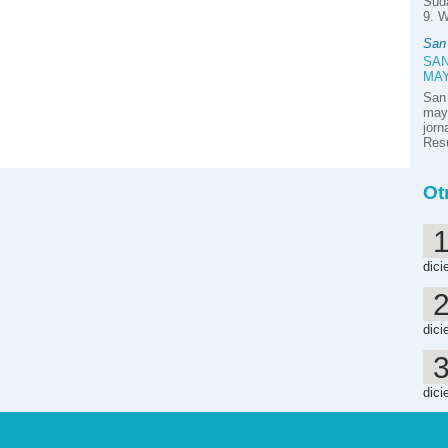
Suda
9. W
San
SAN
MA
San
mayo
jor
Resú
Ot
dici
dici
dici