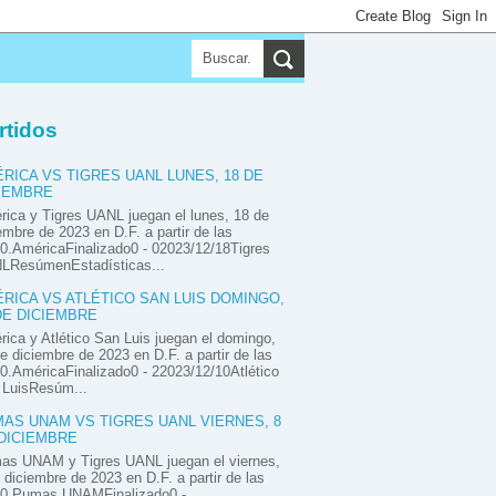
▼
▼
▼
rtidos
RICA VS TIGRES UANL LUNES, 18 DE
IEMBRE
ica y Tigres UANL juegan el lunes, 18 de
embre de 2023 en D.F. a partir de las
0.AméricaFinalizado0 - 02023/12/18Tigres
LResúmenEstadísticas...
RICA VS ATLÉTICO SAN LUIS DOMINGO,
DE DICIEMBRE
ica y Atlético San Luis juegan el domingo,
e diciembre de 2023 en D.F. a partir de las
0.AméricaFinalizado0 - 22023/12/10Atlético
 LuisResúm...
AS UNAM VS TIGRES UANL VIERNES, 8
DICIEMBRE
as UNAM y Tigres UANL juegan el viernes,
 diciembre de 2023 en D.F. a partir de las
00.Pumas UNAMFinalizado0 -