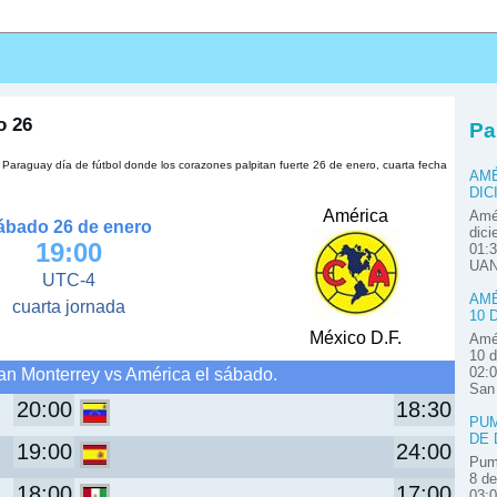
s
o 26
Pa
Paraguay día de fútbol donde los corazones palpitan fuerte 26 de enero, cuarta fecha
AMÉ
DIC
América
Amér
ábado 26 de enero
dici
19:00
01:3
UAN
UTC-4
AMÉ
cuarta jornada
10 
México D.F.
Amér
10 d
an Monterrey vs América el sábado.
02:0
San
20:00
18:30
PUM
DE 
19:00
24:00
Pum
8 de
18:00
17:00
03: