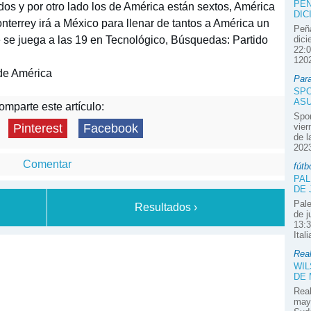
PEÑ
os y por otro lado los de América están sextos, América
DIC
nterrey irá a México para llenar de tantos a América un
Peña
e se juega a las 19 en Tecnológico, Búsquedas: Partido
dici
22:0
1202
de América
Par
SPO
ASU
mparte este artículo:
Spor
vier
Pinterest
Facebook
de l
2023
Comentar
fútb
PAL
DE 
Pale
Resultados ›
de j
13:3
Ital
Real
WIL
DE
Real
mayo