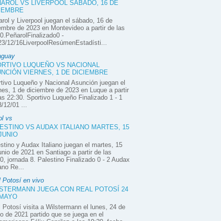
AROL VS LIVERPOOL SÁBADO, 16 DE
IEMBRE
rol y Liverpool juegan el sábado, 16 de
embre de 2023 en Montevideo a partir de las
0.PeñarolFinalizado0 -
3/12/16LiverpoolResúmenEstadísti...
aguay
RTIVO LUQUEÑO VS NACIONAL
NCIÓN VIERNES, 1 DE DICIEMBRE
tivo Luqueño y Nacional Asunción juegan el
nes, 1 de diciembre de 2023 en Luque a partir
as 22:30. Sportivo Luqueño Finalizado 1 - 1
/12/01 ...
ol vs
ESTINO VS AUDAX ITALIANO MARTES, 15
JUNIO
stino y Audax Italiano juegan el martes, 15
unio de 2021 en Santiago a partir de las
0, jornada 8. Palestino Finalizado 0 - 2 Audax
iano Re...
 Potosí en vivo
STERMANN JUEGA CON REAL POTOSÍ 24
 MAYO
 Potosí visita a Wilstermann el lunes, 24 de
 de 2021 partido que se juega en el