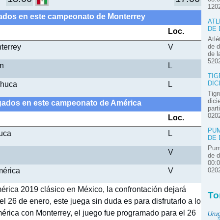
120
gados en este campeonato de Monterrey
ATL
DE 
Loc.
Atlé
terrey
V
de d
de l
520
ón
L
TIG
chuca
L
DIC
Tigr
dici
ugados en este campeonato de América
part
020
Loc.
PUM
uca
L
DE 
Pum
V
de d
00:
mérica
V
020
érica 2019 clásico en México, la confrontación dejará
To
 26 de enero, este juega sin duda es para disfrutarlo a lo
mérica con Monterrey, el juego fue programado para el 26
Uru