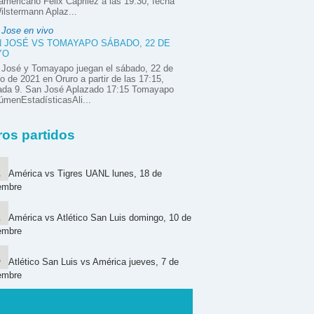
mericano Félix Caprilez a las 19:30, fecha
ilstermann Aplaz...
 Jose en vivo
 JOSÉ VS TOMAYAPO SÁBADO, 22 DE
YO
 José y Tomayapo juegan el sábado, 22 de
 de 2021 en Oruro a partir de las 17:15,
nada 9. San José Aplazado 17:15 Tomayapo
menEstadísticasAli...
ros partidos
América vs Tigres UANL lunes, 18 de
embre
América vs Atlético San Luis domingo, 10 de
embre
Atlético San Luis vs América jueves, 7 de
embre