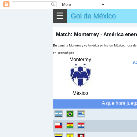
⌕
Buscar
☰
Gol de México
▶
Partido
✎
Otros
Match: Monterrey - América ener
En cancha Monterrey vs América online en México, hora de 
en Tecnológico
Monterrey
s
México
A que hora jueg