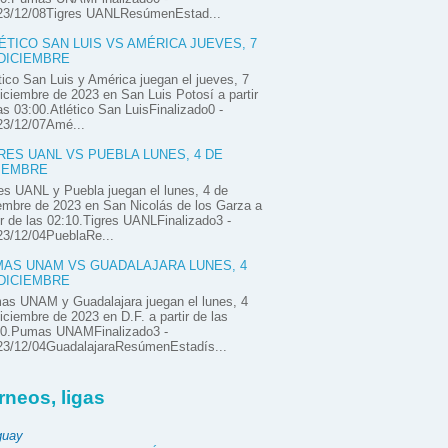
23/12/08Tigres UANLResúmenEstad...
ÉTICO SAN LUIS VS AMÉRICA JUEVES, 7
DICIEMBRE
tico San Luis y América juegan el jueves, 7
iciembre de 2023 en San Luis Potosí a partir
as 03:00.Atlético San LuisFinalizado0 -
23/12/07Amé...
RES UANL VS PUEBLA LUNES, 4 DE
IEMBRE
es UANL y Puebla juegan el lunes, 4 de
embre de 2023 en San Nicolás de los Garza a
ir de las 02:10.Tigres UANLFinalizado3 -
23/12/04PueblaRe...
AS UNAM VS GUADALAJARA LUNES, 4
DICIEMBRE
as UNAM y Guadalajara juegan el lunes, 4
iciembre de 2023 en D.F. a partir de las
00.Pumas UNAMFinalizado3 -
23/12/04GuadalajaraResúmenEstadís...
rneos, ligas
guay