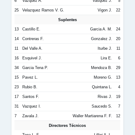
6
Vazquez A.
Vasquez J.
5
25
Velazquez Ramos V. G.
Vigon J.
22
Suplentes
13
Castillo E.
Garcia A. M.
24
14
Contreras F.
Gonzalez J.
20
11
Del Valle A.
Iturbe J.
11
16
Esquivel J.
Lira E.
6
34
Garcia Tena P.
Mendoza B.
29
15
Pavez L.
Moreno G.
13
23
Rubio B.
Quintana L.
4
17
Santos F.
Rivas J.
19
31
Vazquez I.
Saucedo S.
7
7
Zavala J.
Waller Martiarena F. F.
12
Directores Técnicos
Tena L. F.
Lillini A. L.