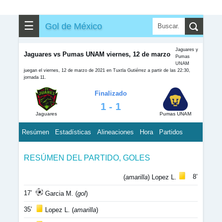
☰
Gol de México
Jaguares y
Jaguares vs Pumas UNAM viernes, 12 de marzo
Pumas
UNAM
juegan el viernes, 12 de marzo de 2021 en Tuxtla Gutiérrez a partir de las 22:30,
jornada 11.
Finalizado
1 - 1
Jaguares
Pumas UNAM
Resúmen
Estadísticas
Alineaciones
Hora
Partidos
RESÚMEN DEL PARTIDO, GOLES
8’
(
amarilla
) Lopez L.
17’
Garcia M. (
gol
)
35’
Lopez L. (
amarilla
)