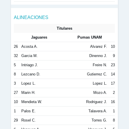
ALINEACIONES
Titulares
Jaguares
Pumas UNAM
26
Acosta A.
Alvarez F.
10
32
Garcia M.
Dinenno J.
9
5
Intriago J.
Freire N.
23
8
Lezcano D.
Gutierrez C.
14
3
Lopez L.
Lopez L.
17
27
Marin H.
Mozo A.
2
10
Mendieta W.
Rodriguez J.
16
1
Palos E.
Talavera A.
1
29
Rosel C.
Torres G.
8