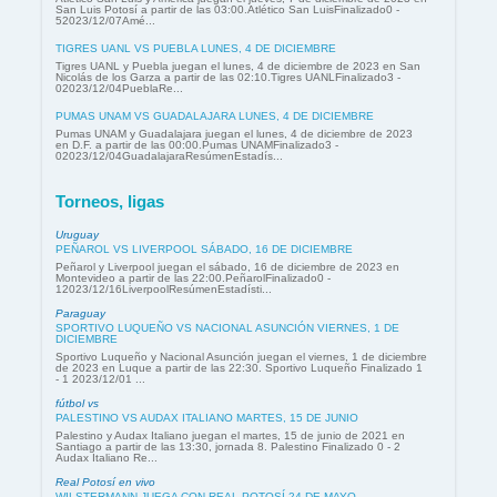
San Luis Potosí a partir de las 03:00.Atlético San LuisFinalizado0 -
52023/12/07Amé...
TIGRES UANL VS PUEBLA LUNES, 4 DE DICIEMBRE
Tigres UANL y Puebla juegan el lunes, 4 de diciembre de 2023 en San
Nicolás de los Garza a partir de las 02:10.Tigres UANLFinalizado3 -
02023/12/04PueblaRe...
PUMAS UNAM VS GUADALAJARA LUNES, 4 DE DICIEMBRE
Pumas UNAM y Guadalajara juegan el lunes, 4 de diciembre de 2023
en D.F. a partir de las 00:00.Pumas UNAMFinalizado3 -
02023/12/04GuadalajaraResúmenEstadís...
Torneos, ligas
Uruguay
PEÑAROL VS LIVERPOOL SÁBADO, 16 DE DICIEMBRE
Peñarol y Liverpool juegan el sábado, 16 de diciembre de 2023 en
Montevideo a partir de las 22:00.PeñarolFinalizado0 -
12023/12/16LiverpoolResúmenEstadísti...
Paraguay
SPORTIVO LUQUEÑO VS NACIONAL ASUNCIÓN VIERNES, 1 DE
DICIEMBRE
Sportivo Luqueño y Nacional Asunción juegan el viernes, 1 de diciembre
de 2023 en Luque a partir de las 22:30. Sportivo Luqueño Finalizado 1
- 1 2023/12/01 ...
fútbol vs
PALESTINO VS AUDAX ITALIANO MARTES, 15 DE JUNIO
Palestino y Audax Italiano juegan el martes, 15 de junio de 2021 en
Santiago a partir de las 13:30, jornada 8. Palestino Finalizado 0 - 2
Audax Italiano Re...
Real Potosí en vivo
WILSTERMANN JUEGA CON REAL POTOSÍ 24 DE MAYO