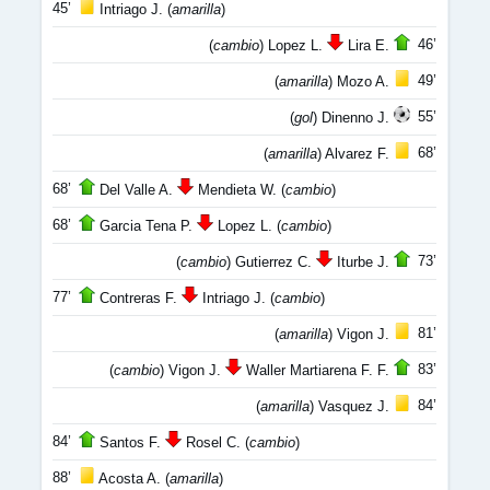
45’
Intriago J. (
amarilla
)
46’
(
cambio
) Lopez L.
Lira E.
49’
(
amarilla
) Mozo A.
55’
(
gol
) Dinenno J.
68’
(
amarilla
) Alvarez F.
68’
Del Valle A.
Mendieta W. (
cambio
)
68’
Garcia Tena P.
Lopez L. (
cambio
)
73’
(
cambio
) Gutierrez C.
Iturbe J.
77’
Contreras F.
Intriago J. (
cambio
)
81’
(
amarilla
) Vigon J.
83’
(
cambio
) Vigon J.
Waller Martiarena F. F.
84’
(
amarilla
) Vasquez J.
84’
Santos F.
Rosel C. (
cambio
)
88’
Acosta A. (
amarilla
)