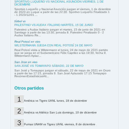
SPORTIVO LUQUEÑO VS NACIONAL ASUNCIÓN VIERNES, 1 DE
DICIEMBRE
Sportivo Luqueño y Nacional Asunción juegan el viernes, 1 de diciembre
de 2023 en Luque a partir de las 22:30. Sportivo Luqueño Finalizado 1
- 1 2023/12/01 ...
fútbol vs
PALESTINO VS AUDAX ITALIANO MARTES, 15 DE JUNIO
Palestino y Audax Italiano juegan el martes, 15 de junio de 2021 en
Santiago a partir de las 13:30, jornada 8. Palestino Finalizado 0 - 2
Audax Italiano Re...
Real Potosí en vivo
WILSTERMANN JUEGA CON REAL POTOSÍ 24 DE MAYO
Real Potosí visita a Wilstermann el lunes, 24 de mayo de 2021 partido
que se juega en el Sudamericano Félix Caprilez a las 19:30, fecha 9.
Wilstermann Aplaz...
San Jose en vivo
SAN JOSÉ VS TOMAYAPO SÁBADO, 22 DE MAYO
San José y Tomayapo juegan el sábado, 22 de mayo de 2021 en Oruro
a partir de las 17:15, jornada 9. San José Aplazado 17:15 Tomayapo
ResúmenEstadísticasAli...
Otros partidos
América vs Tigres UANL lunes, 18 de diciembre
América vs Atlético San Luis domingo, 10 de diciembre
Pumas UNAM vs Tigres UANL viernes, 8 de diciembre