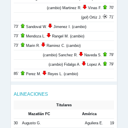
70’
(
cambio
) Martinez R.
Vinas F.
71’
(
gol
) Ortiz J.
73’
Sandoval W.
Jimenez I. (
cambio
)
73’
Mendoza L.
Rangel M. (
cambio
)
73’
Marin R.
Ramirez C. (
cambio
)
79’
(
cambio
) Sanchez R.
Naveda S.
79’
(
cambio
) Fidalgo A.
Lopez A.
85’
Perez M.
Reyes L. (
cambio
)
ALINEACIONES
Titulares
Mazatlán FC
América
30
Augusto G.
Aguilera E.
19