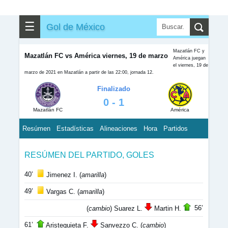
☰
Gol de México
Mazatlán FC y
Mazatlán FC vs América viernes, 19 de marzo
América juegan
el viernes, 19 de
marzo de 2021 en Mazatlán a partir de las 22:00, jornada 12.
Finalizado
0 - 1
Mazatlán FC
América
Resúmen
Estadísticas
Alineaciones
Hora
Partidos
RESÚMEN DEL PARTIDO, GOLES
40’
Jimenez I. (
amarilla
)
49’
Vargas C. (
amarilla
)
56’
(
cambio
) Suarez L.
Martin H.
61’
Aristeguieta F.
Sanvezzo C. (
cambio
)