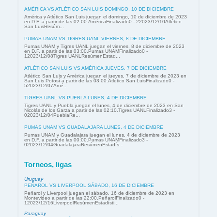
AMÉRICA VS ATLÉTICO SAN LUIS DOMINGO, 10 DE DICIEMBRE
América y Atlético San Luis juegan el domingo, 10 de diciembre de 2023
en D.F. a partir de las 02:00.AméricaFinalizado0 - 22023/12/10Atlético
San LuisResúm...
PUMAS UNAM VS TIGRES UANL VIERNES, 8 DE DICIEMBRE
Pumas UNAM y Tigres UANL juegan el viernes, 8 de diciembre de 2023
en D.F. a partir de las 03:00.Pumas UNAMFinalizado0 -
12023/12/08Tigres UANLResúmenEstad...
ATLÉTICO SAN LUIS VS AMÉRICA JUEVES, 7 DE DICIEMBRE
Atlético San Luis y América juegan el jueves, 7 de diciembre de 2023 en
San Luis Potosí a partir de las 03:00.Atlético San LuisFinalizado0 -
52023/12/07Amé...
TIGRES UANL VS PUEBLA LUNES, 4 DE DICIEMBRE
Tigres UANL y Puebla juegan el lunes, 4 de diciembre de 2023 en San
Nicolás de los Garza a partir de las 02:10.Tigres UANLFinalizado3 -
02023/12/04PueblaRe...
PUMAS UNAM VS GUADALAJARA LUNES, 4 DE DICIEMBRE
Pumas UNAM y Guadalajara juegan el lunes, 4 de diciembre de 2023
en D.F. a partir de las 00:00.Pumas UNAMFinalizado3 -
02023/12/04GuadalajaraResúmenEstadís...
Torneos, ligas
Uruguay
PEÑAROL VS LIVERPOOL SÁBADO, 16 DE DICIEMBRE
Peñarol y Liverpool juegan el sábado, 16 de diciembre de 2023 en
Montevideo a partir de las 22:00.PeñarolFinalizado0 -
12023/12/16LiverpoolResúmenEstadísti...
Paraguay