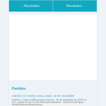
‹ Resultados
Resultados ›
Partidos
AMÉRICA VS TIGRES UANL LUNES, 18 DE DICIEMBRE
América y Tigres UANL juegan el lunes, 18 de diciembre de 2023 en
D.F. a partir de las 01:30.AméricaFinalizado0 - 02023/12/18Tigres
UANLResúmenEstadísticas...