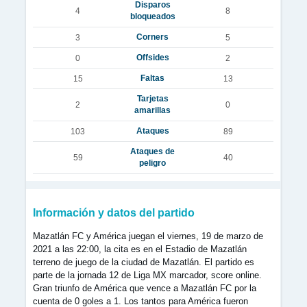
Disparos
4
8
bloqueados
Corners
3
5
Offsides
0
2
Faltas
15
13
Tarjetas
2
0
amarillas
Ataques
103
89
Ataques de
59
40
peligro
Información y datos del partido
Mazatlán FC y América juegan el viernes, 19 de marzo de
2021 a las 22:00, la cita es en el Estadio de Mazatlán
terreno de juego de la ciudad de Mazatlán. El partido es
parte de la jornada 12 de Liga MX marcador, score online.
Gran triunfo de América que vence a Mazatlán FC por la
cuenta de 0 goles a 1. Los tantos para América fueron