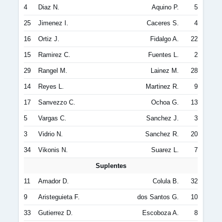
4
Diaz N.
Aquino P.
5
25
Jimenez I.
Caceres S.
4
16
Ortiz J.
Fidalgo A.
22
15
Ramirez C.
Fuentes L.
2
29
Rangel M.
Lainez M.
28
14
Reyes L.
Martinez R.
9
17
Sanvezzo C.
Ochoa G.
13
5
Vargas C.
Sanchez J.
3
3
Vidrio N.
Sanchez R.
20
34
Vikonis N.
Suarez L.
7
Suplentes
11
Amador D.
Colula B.
32
9
Aristeguieta F.
dos Santos G.
10
33
Gutierrez D.
Escoboza A.
8