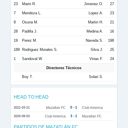
23
Marin R.
Jimenez O.
27
7
Mendoza L.
Lopez A.
23
8
Osuna M.
Martin H.
21
28
Padilla J.
Medina A.
16
19
Perez M.
Naveda S.
198
189
Rodriguez Morales S.
Silva J.
25
1
Sandoval W.
Vinas F.
24
Directores Técnicos
Boy T.
Solari S.
HEAD TO HEAD
0 - 1
2021-03-21
Mazatlan FC
Club America
3 - 1
2020-09-03
Club America
Mazatlan FC
PARTIDOS DE MAZATLÁN FC