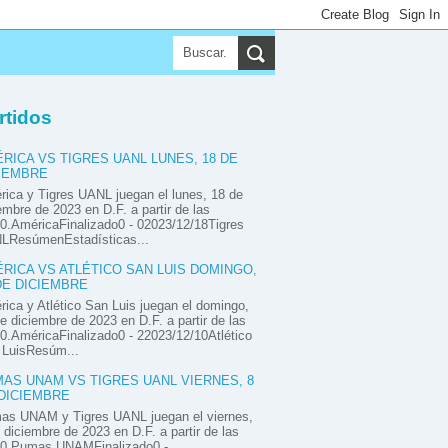
rtidos
RICA VS TIGRES UANL LUNES, 18 DE
IEMBRE
ica y Tigres UANL juegan el lunes, 18 de
embre de 2023 en D.F. a partir de las
0.AméricaFinalizado0 - 02023/12/18Tigres
LResúmenEstadísticas...
RICA VS ATLÉTICO SAN LUIS DOMINGO,
DE DICIEMBRE
ica y Atlético San Luis juegan el domingo,
e diciembre de 2023 en D.F. a partir de las
0.AméricaFinalizado0 - 22023/12/10Atlético
 LuisResúm...
AS UNAM VS TIGRES UANL VIERNES, 8
DICIEMBRE
as UNAM y Tigres UANL juegan el viernes,
 diciembre de 2023 en D.F. a partir de las
00.Pumas UNAMFinalizado0 -