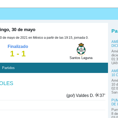
ingo, 30 de mayo
Pa
 de mayo de 2021 en México a partir de las 19:15, jornada 0.
AMÉ
DIC
Finalizado
1 - 1
Amér
dici
Santos Laguna
01:3
UAN
Partidos
AMÉ
10 
Amér
GOLES
10 d
02:0
San
(
gol
) Valdes D.
37’
PUM
DE 
Pum
8 de
03: