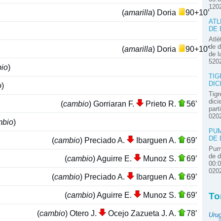
120
(
amarilla
) Doria
90+10’
ATL
DE 
Atlé
de d
(
amarilla
) Doria
90+10’
de l
520
io
)
TIG
DIC
o
)
Tigr
dici
(
cambio
) Gorriaran F.
Prieto R.
56’
part
020
mbio
)
PUM
DE 
(
cambio
) Preciado A.
Ibarguen A.
69’
Pum
de d
(
cambio
) Aguirre E.
Munoz S.
69’
00:
020
(
cambio
) Preciado A.
Ibarguen A.
69’
(
cambio
) Aguirre E.
Munoz S.
69’
To
(
cambio
) Otero J.
Ocejo Zazueta J. A.
78’
Uru