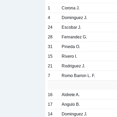
1
Corona J.
4
Dominguez J.
24
Escobar J.
28
Fernandez G.
31
Pineda O.
15
Rivero I.
21
Rodriguez J.
7
Romo Barron L. F.
16
Aldrete A.
17
Angulo B.
14
Dominguez J.