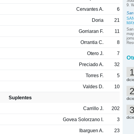
Suda
9. W
Cervantes A.
6
San
SAN
Doria
21
MA
San
Gorriaran F.
11
mayo
jor
Orrantia C.
8
Resú
Otero J.
7
Ot
Preciado A.
32
Torres F.
5
dici
Valdes D.
10
Suplentes
dici
Carrillo J.
202
dici
Govea Solorzano I.
3
Ibarguen A.
23