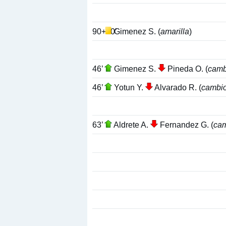
90+10’
Gimenez S. (
amarilla
)
46’
Gimenez S.
Pineda O. (
camb
46’
Yotun Y.
Alvarado R. (
cambi
63’
Aldrete A.
Fernandez G. (
ca