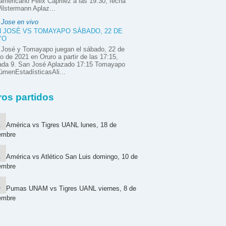
mericano Félix Caprilez a las 19:30, fecha
ilstermann Aplaz...
 Jose en vivo
 JOSÉ VS TOMAYAPO SÁBADO, 22 DE
YO
 José y Tomayapo juegan el sábado, 22 de
 de 2021 en Oruro a partir de las 17:15,
nada 9. San José Aplazado 17:15 Tomayapo
menEstadísticasAli...
ros partidos
América vs Tigres UANL lunes, 18 de
embre
América vs Atlético San Luis domingo, 10 de
embre
Pumas UNAM vs Tigres UANL viernes, 8 de
embre