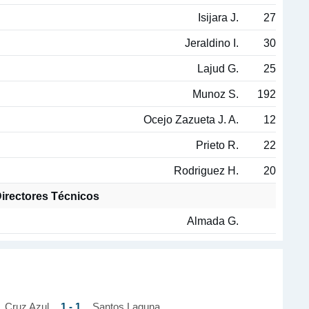
Isijara J.
27
Jeraldino I.
30
Lajud G.
25
Munoz S.
192
Ocejo Zazueta J. A.
12
Prieto R.
22
Rodriguez H.
20
irectores Técnicos
Almada G.
1 - 1
Cruz Azul
Santos Laguna