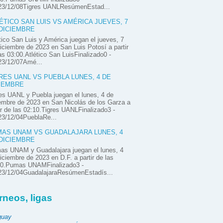
23/12/08Tigres UANLResúmenEstad...
ÉTICO SAN LUIS VS AMÉRICA JUEVES, 7
DICIEMBRE
tico San Luis y América juegan el jueves, 7
iciembre de 2023 en San Luis Potosí a partir
as 03:00.Atlético San LuisFinalizado0 -
23/12/07Amé...
RES UANL VS PUEBLA LUNES, 4 DE
IEMBRE
es UANL y Puebla juegan el lunes, 4 de
embre de 2023 en San Nicolás de los Garza a
ir de las 02:10.Tigres UANLFinalizado3 -
23/12/04PueblaRe...
AS UNAM VS GUADALAJARA LUNES, 4
DICIEMBRE
as UNAM y Guadalajara juegan el lunes, 4
iciembre de 2023 en D.F. a partir de las
00.Pumas UNAMFinalizado3 -
23/12/04GuadalajaraResúmenEstadís...
rneos, ligas
guay