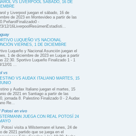
AROL VS LIVERPOOL SÁBADO, 16 DE
IEMBRE
rol y Liverpool juegan el sábado, 16 de
embre de 2023 en Montevideo a partir de las
0.PeñarolFinalizado0 -
3/12/16LiverpoolResúmenEstadísti...
aguay
RTIVO LUQUEÑO VS NACIONAL
NCIÓN VIERNES, 1 DE DICIEMBRE
tivo Luqueño y Nacional Asunción juegan el
nes, 1 de diciembre de 2023 en Luque a partir
as 22:30. Sportivo Luqueño Finalizado 1 - 1
/12/01 ...
ol vs
ESTINO VS AUDAX ITALIANO MARTES, 15
JUNIO
stino y Audax Italiano juegan el martes, 15
unio de 2021 en Santiago a partir de las
0, jornada 8. Palestino Finalizado 0 - 2 Audax
iano Re...
 Potosí en vivo
STERMANN JUEGA CON REAL POTOSÍ 24
 MAYO
 Potosí visita a Wilstermann el lunes, 24 de
 de 2021 partido que se juega en el