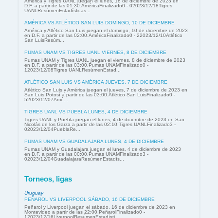
América y Tigres UANL juegan el lunes, 18 de diciembre de 2023 en
D.F. a partir de las 01:30.AméricaFinalizado0 - 02023/12/18Tigres
UANLResúmenEstadísticas...
AMÉRICA VS ATLÉTICO SAN LUIS DOMINGO, 10 DE DICIEMBRE
América y Atlético San Luis juegan el domingo, 10 de diciembre de 2023
en D.F. a partir de las 02:00.AméricaFinalizado0 - 22023/12/10Atlético
San LuisResúm...
PUMAS UNAM VS TIGRES UANL VIERNES, 8 DE DICIEMBRE
Pumas UNAM y Tigres UANL juegan el viernes, 8 de diciembre de 2023
en D.F. a partir de las 03:00.Pumas UNAMFinalizado0 -
12023/12/08Tigres UANLResúmenEstad...
ATLÉTICO SAN LUIS VS AMÉRICA JUEVES, 7 DE DICIEMBRE
Atlético San Luis y América juegan el jueves, 7 de diciembre de 2023 en
San Luis Potosí a partir de las 03:00.Atlético San LuisFinalizado0 -
52023/12/07Amé...
TIGRES UANL VS PUEBLA LUNES, 4 DE DICIEMBRE
Tigres UANL y Puebla juegan el lunes, 4 de diciembre de 2023 en San
Nicolás de los Garza a partir de las 02:10.Tigres UANLFinalizado3 -
02023/12/04PueblaRe...
PUMAS UNAM VS GUADALAJARA LUNES, 4 DE DICIEMBRE
Pumas UNAM y Guadalajara juegan el lunes, 4 de diciembre de 2023
en D.F. a partir de las 00:00.Pumas UNAMFinalizado3 -
02023/12/04GuadalajaraResúmenEstadís...
Torneos, ligas
Uruguay
PEÑAROL VS LIVERPOOL SÁBADO, 16 DE DICIEMBRE
Peñarol y Liverpool juegan el sábado, 16 de diciembre de 2023 en
Montevideo a partir de las 22:00.PeñarolFinalizado0 -
12023/12/16LiverpoolResúmenEstadísti...