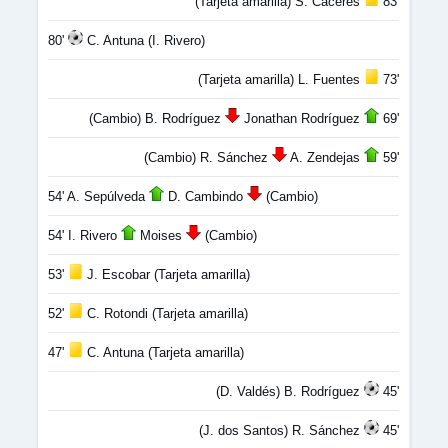
(Tarjeta amarilla) S. Cáceres
83'
80'
C. Antuna (I. Rivero)
(Tarjeta amarilla) L. Fuentes
73'
(Cambio) B. Rodríguez
Jonathan Rodríguez
69'
(Cambio) R. Sánchez
A. Zendejas
59'
54' A. Sepúlveda
D. Cambindo
(Cambio)
54' I. Rivero
Moises
(Cambio)
53'
J. Escobar (Tarjeta amarilla)
52'
C. Rotondi (Tarjeta amarilla)
47'
C. Antuna (Tarjeta amarilla)
(D. Valdés) B. Rodríguez
45'
(J. dos Santos) R. Sánchez
45'