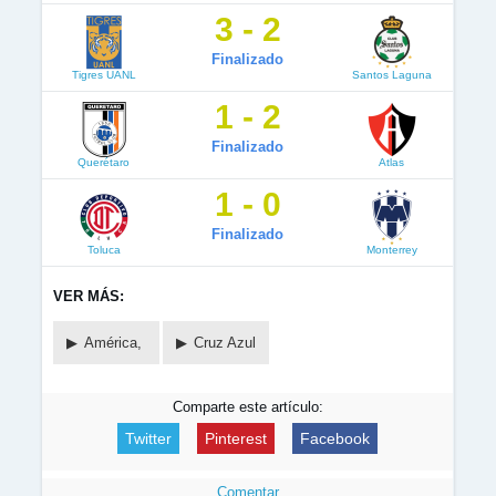
3 - 2
Finalizado
Tigres UANL
Santos Laguna
1 - 2
Finalizado
Querétaro
Atlas
1 - 0
Finalizado
Toluca
Monterrey
VER MÁS:
América,
Cruz Azul
Comparte este artículo:
Twitter
Pinterest
Facebook
Comentar