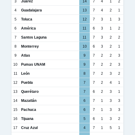
3
Juárez
14
7
4
1
2
4
Guadalajara
13
7
4
2
1
5
Toluca
12
7
3
1
3
6
América
11
6
3
1
2
7
Santos Laguna
11
7
3
2
2
8
Monterrey
10
6
3
2
1
9
Atlas
9
7
2
2
3
10
Pumas UNAM
9
7
2
2
3
11
León
8
7
2
3
2
12
Puebla
7
7
2
4
1
13
Querétaro
7
6
2
3
1
14
Mazatlán
6
7
1
3
3
15
Pachuca
6
7
1
3
3
16
Tijuana
5
6
1
3
2
17
Cruz Azul
4
7
1
5
1