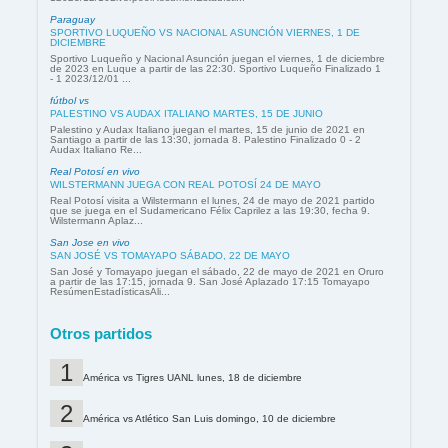
Paraguay
SPORTIVO LUQUEÑO VS NACIONAL ASUNCIÓN VIERNES, 1 DE
DICIEMBRE
Sportivo Luqueño y Nacional Asunción juegan el viernes, 1 de diciembre
de 2023 en Luque a partir de las 22:30. Sportivo Luqueño Finalizado 1
- 1 2023/12/01 ...
fútbol vs
PALESTINO VS AUDAX ITALIANO MARTES, 15 DE JUNIO
Palestino y Audax Italiano juegan el martes, 15 de junio de 2021 en
Santiago a partir de las 13:30, jornada 8. Palestino Finalizado 0 - 2
Audax Italiano Re...
Real Potosí en vivo
WILSTERMANN JUEGA CON REAL POTOSÍ 24 DE MAYO
Real Potosí visita a Wilstermann el lunes, 24 de mayo de 2021 partido
que se juega en el Sudamericano Félix Caprilez a las 19:30, fecha 9.
Wilstermann Aplaz...
San Jose en vivo
SAN JOSÉ VS TOMAYAPO SÁBADO, 22 DE MAYO
San José y Tomayapo juegan el sábado, 22 de mayo de 2021 en Oruro
a partir de las 17:15, jornada 9. San José Aplazado 17:15 Tomayapo
ResúmenEstadísticasAli...
Otros partidos
América vs Tigres UANL lunes, 18 de diciembre
América vs Atlético San Luis domingo, 10 de diciembre