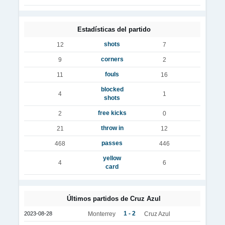
Estadísticas del partido
shots
12
7
corners
9
2
fouls
11
16
blocked
4
1
shots
free kicks
2
0
throw in
21
12
passes
468
446
yellow
4
6
card
Últimos partidos de Cruz Azul
1 - 2
2023-08-28
Monterrey
Cruz Azul