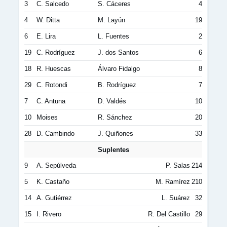
3
C. Salcedo
S. Cáceres
4
4
W. Ditta
M. Layún
19
6
E. Lira
L. Fuentes
2
19
C. Rodríguez
J. dos Santos
6
18
R. Huescas
Álvaro Fidalgo
8
29
C. Rotondi
B. Rodríguez
7
7
C. Antuna
D. Valdés
10
10
Moises
R. Sánchez
20
28
D. Cambindo
J. Quiñones
33
Suplentes
9
A. Sepúlveda
P. Salas
214
5
K. Castaño
M. Ramírez
210
14
A. Gutiérrez
L. Suárez
32
15
I. Rivero
R. Del Castillo
29