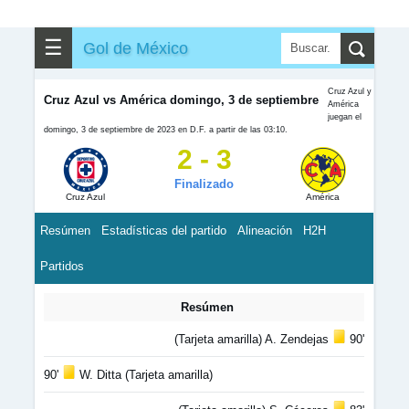
☰
Gol de México
Cruz Azul y
Cruz Azul vs América domingo, 3 de septiembre
América
juegan el
domingo, 3 de septiembre de 2023 en D.F. a partir de las 03:10.
2 - 3
Finalizado
Cruz Azul
América
Resúmen
Estadísticas del partido
Alineación
H2H
Partidos
Resúmen
(Tarjeta amarilla) A. Zendejas
90'
90'
W. Ditta (Tarjeta amarilla)