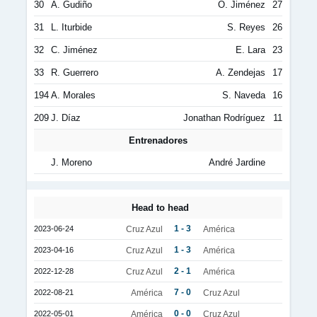
30
A. Gudiño
Ó. Jiménez
27
31
L. Iturbide
S. Reyes
26
32
C. Jiménez
E. Lara
23
33
R. Guerrero
A. Zendejas
17
194
A. Morales
S. Naveda
16
209
J. Díaz
Jonathan Rodríguez
11
Entrenadores
J. Moreno
André Jardine
Head to head
1 - 3
2023-06-24
Cruz Azul
América
1 - 3
2023-04-16
Cruz Azul
América
2 - 1
2022-12-28
Cruz Azul
América
7 - 0
2022-08-21
América
Cruz Azul
0 - 0
2022-05-01
América
Cruz Azul