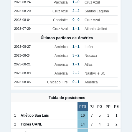
1 - 0
2023-08-24
Pachuca
Cruz Azul
2 - 2
2023-08-20
Cruz Azul
Santos Laguna
0 - 0
2023-08-04
Charlotte
Cruz Azul
1 - 1
2023-07-29
Cruz Azul
Atlanta United
Últimos partidos de América
1 - 1
2023-08-27
América
León
3 - 2
2023-08-24
América
Necaxa
1 - 1
2023-08-21
América
Atlas
2 - 2
2023-08-09
América
Nashville SC
0 - 1
2023-08-05
Chicago Fire
América
Tabla de posiciones
PTS
PJ
PG
PP
PE
1
Atlético San Luis
16
7
5
1
1
2
Tigres UANL
14
7
4
1
2