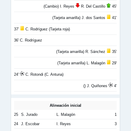
(Cambio) I. Reyes
R. Del Castillo
45'
(Tarjeta amarilla) J. dos Santos
41'
37'
C. Rodríguez (Tarjeta roja)
36' C. Rodríguez
(Tarjeta amarilla) R. Sánchez
35'
(Tarjeta amarilla) L. Malagón
29'
24'
C. Rotondi (C. Antuna)
() J. Quiñones
4'
Alineación inicial
25
S. Jurado
L. Malagón
1
24
J. Escobar
I. Reyes
3