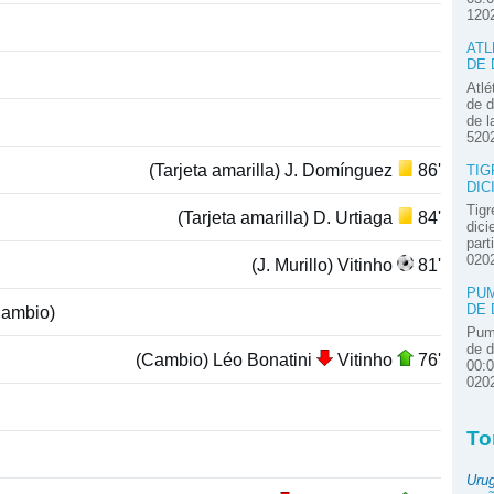
120
ATL
DE 
Atlé
de d
de l
520
(Tarjeta amarilla) J. Domínguez
86'
TIG
DIC
Tigr
(Tarjeta amarilla) D. Urtiaga
84'
dici
part
020
(J. Murillo) Vitinho
81'
PUM
DE 
ambio)
Pum
de d
(Cambio) Léo Bonatini
Vitinho
76'
00:
020
To
Uru