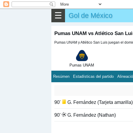
☰
Gol de México
Pumas UNAM vs Atlético San Lui
Pumas UNAM y Atlético San Luis juegan el doming
Pumas UNAM
Resúmen
Estadísticas del partido
Alineaci
90'
G. Fernández (Tarjeta amarilla)
90'
G. Fernández (Nathan)