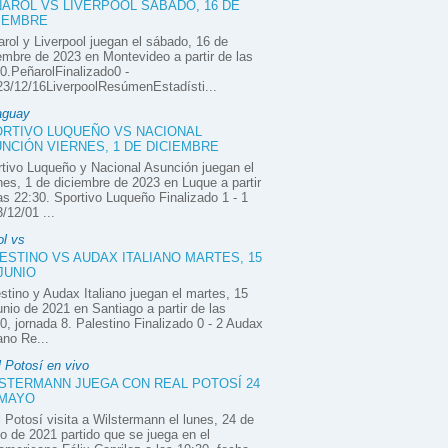
AROL VS LIVERPOOL SÁBADO, 16 DE
IEMBRE
rol y Liverpool juegan el sábado, 16 de
embre de 2023 en Montevideo a partir de las
0.PeñarolFinalizado0 -
3/12/16LiverpoolResúmenEstadísti...
aguay
RTIVO LUQUEÑO VS NACIONAL
NCIÓN VIERNES, 1 DE DICIEMBRE
tivo Luqueño y Nacional Asunción juegan el
nes, 1 de diciembre de 2023 en Luque a partir
as 22:30. Sportivo Luqueño Finalizado 1 - 1
/12/01 ...
ol vs
ESTINO VS AUDAX ITALIANO MARTES, 15
JUNIO
stino y Audax Italiano juegan el martes, 15
unio de 2021 en Santiago a partir de las
0, jornada 8. Palestino Finalizado 0 - 2 Audax
iano Re...
 Potosí en vivo
STERMANN JUEGA CON REAL POTOSÍ 24
 MAYO
 Potosí visita a Wilstermann el lunes, 24 de
 de 2021 partido que se juega en el