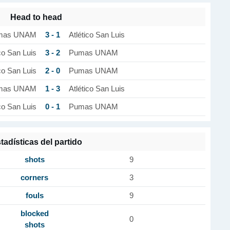
Head to head
3 - 1
mas UNAM
Atlético San Luis
3 - 2
co San Luis
Pumas UNAM
2 - 0
co San Luis
Pumas UNAM
1 - 3
mas UNAM
Atlético San Luis
0 - 1
co San Luis
Pumas UNAM
tadísticas del partido
shots
9
corners
3
fouls
9
blocked
0
shots