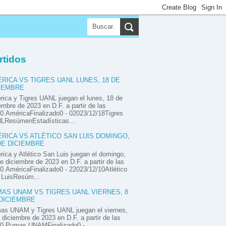
rtidos
RICA VS TIGRES UANL LUNES, 18 DE
IEMBRE
ica y Tigres UANL juegan el lunes, 18 de
embre de 2023 en D.F. a partir de las
0.AméricaFinalizado0 - 02023/12/18Tigres
LResúmenEstadísticas...
RICA VS ATLÉTICO SAN LUIS DOMINGO,
DE DICIEMBRE
ica y Atlético San Luis juegan el domingo,
e diciembre de 2023 en D.F. a partir de las
0.AméricaFinalizado0 - 22023/12/10Atlético
 LuisResúm...
AS UNAM VS TIGRES UANL VIERNES, 8
DICIEMBRE
as UNAM y Tigres UANL juegan el viernes,
 diciembre de 2023 en D.F. a partir de las
00.Pumas UNAMFinalizado0 -