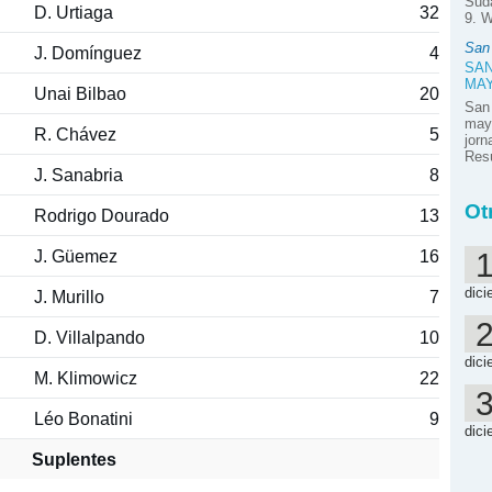
Suda
D. Urtiaga
32
9. W
San
J. Domínguez
4
SAN
MA
Unai Bilbao
20
San
mayo
R. Chávez
5
jor
Resú
J. Sanabria
8
Ot
Rodrigo Dourado
13
J. Güemez
16
dici
J. Murillo
7
D. Villalpando
10
dici
M. Klimowicz
22
Léo Bonatini
9
dici
Suplentes