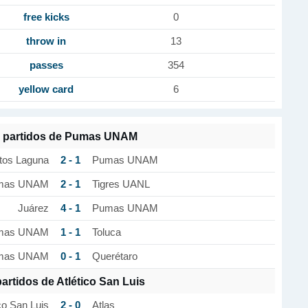
free kicks
0
throw in
13
passes
354
yellow card
6
s partidos de Pumas UNAM
2 - 1
tos Laguna
Pumas UNAM
2 - 1
mas UNAM
Tigres UANL
4 - 1
Juárez
Pumas UNAM
1 - 1
mas UNAM
Toluca
0 - 1
mas UNAM
Querétaro
artidos de Atlético San Luis
2 - 0
co San Luis
Atlas