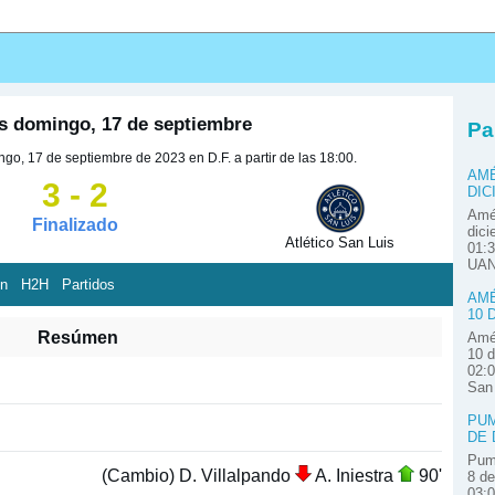
s domingo, 17 de septiembre
Pa
o, 17 de septiembre de 2023 en D.F. a partir de las 18:00.
AMÉ
3 - 2
DIC
Amér
Finalizado
dici
Atlético San Luis
01:3
UAN
ón
H2H
Partidos
AMÉ
10 
Resúmen
Amér
10 d
02:0
San
PUM
DE 
Pum
(Cambio) D. Villalpando
A. Iniestra
90'
8 de
03: