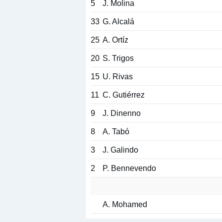
5
J. Molina
33
G. Alcalá
25
A. Ortíz
20
S. Trigos
15
U. Rivas
11
C. Gutiérrez
9
J. Dinenno
8
A. Tabó
3
J. Galindo
2
P. Bennevendo
A. Mohamed