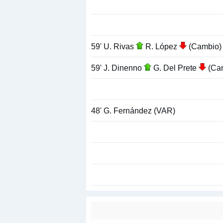
59' U. Rivas
R. López
(Cambio)
59' J. Dinenno
G. Del Prete
(Ca
48' G. Fernández (VAR)