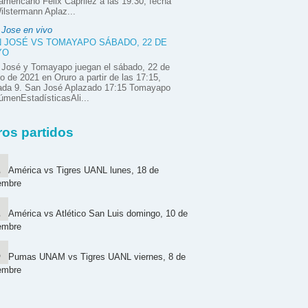
mericano Félix Caprilez a las 19:30, fecha
ilstermann Aplaz...
 Jose en vivo
 JOSÉ VS TOMAYAPO SÁBADO, 22 DE
YO
 José y Tomayapo juegan el sábado, 22 de
 de 2021 en Oruro a partir de las 17:15,
nada 9. San José Aplazado 17:15 Tomayapo
menEstadísticasAli...
ros partidos
América vs Tigres UANL lunes, 18 de
embre
América vs Atlético San Luis domingo, 10 de
embre
Pumas UNAM vs Tigres UANL viernes, 8 de
embre