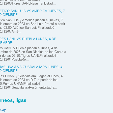
23/12/08Tigres UANLResúmenEstad...
ÉTICO SAN LUIS VS AMÉRICA JUEVES, 7
DICIEMBRE
tico San Luis y América juegan el jueves, 7
iciembre de 2023 en San Luis Potosí a partir
as 03:00.Atlético San LuisFinalizado0 -
23/12/07Amé...
RES UANL VS PUEBLA LUNES, 4 DE
IEMBRE
es UANL y Puebla juegan el lunes, 4 de
embre de 2023 en San Nicolás de los Garza a
ir de las 02:10.Tigres UANLFinalizado3 -
23/12/04PueblaRe...
AS UNAM VS GUADALAJARA LUNES, 4
DICIEMBRE
as UNAM y Guadalajara juegan el lunes, 4
iciembre de 2023 en D.F. a partir de las
00.Pumas UNAMFinalizado3 -
23/12/04GuadalajaraResúmenEstadís...
rneos, ligas
guay