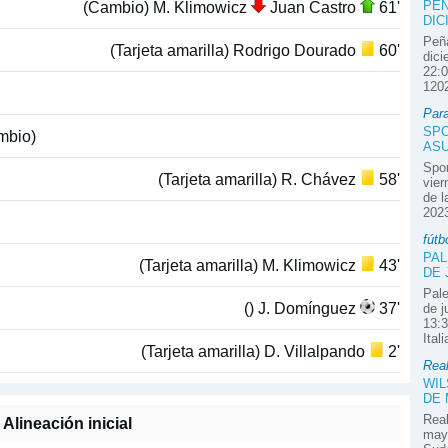
PEÑ
(Cambio) M. Klimowicz
Juan Castro
61'
DIC
Peña
(Tarjeta amarilla) Rodrigo Dourado
60'
dici
22:0
1202
Par
SPO
mbio)
ASU
Spor
(Tarjeta amarilla) R. Chávez
58'
vier
de l
2023
fútb
PAL
(Tarjeta amarilla) M. Klimowicz
43'
DE 
Pale
() J. Domínguez
37'
de j
13:3
Ital
(Tarjeta amarilla) D. Villalpando
2'
Real
WIL
DE
Real
Alineación inicial
mayo