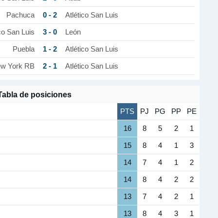
0 - 2
Pachuca
Atlético San Luis
3 - 0
co San Luis
León
1 - 2
Puebla
Atlético San Luis
2 - 1
w York RB
Atlético San Luis
Tabla de posiciones
PTS
PJ
PG
PP
PE
16
8
5
2
1
15
8
4
1
3
14
7
4
1
2
14
8
4
2
2
13
7
4
2
1
13
8
4
3
1