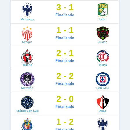
3 - 1
Finalizado
Monterrey
León
1 - 1
Finalizado
Necaxa
Juárez
2 - 1
Finalizado
Tijuana
Toluca
2 - 2
Finalizado
Mazatlán
Cruz Azul
2 - 0
Finalizado
Atlético San Luis
Atlas
1 - 2
Finalizado