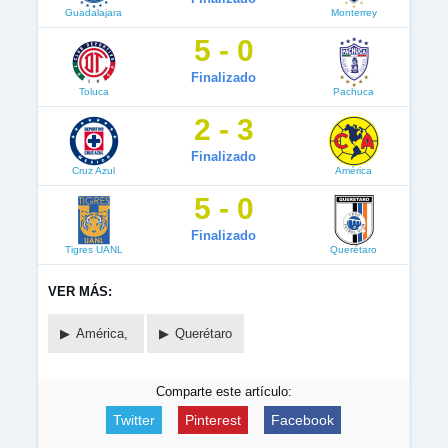
Guadalajara
Monterrey
5 - 0
Finalizado
Toluca
Pachuca
2 - 3
Finalizado
Cruz Azul
América
5 - 0
Finalizado
Tigres UANL
Querétaro
VER MÁS:
América,
Querétaro
Comparte este artículo:
Twitter
Pinterest
Facebook