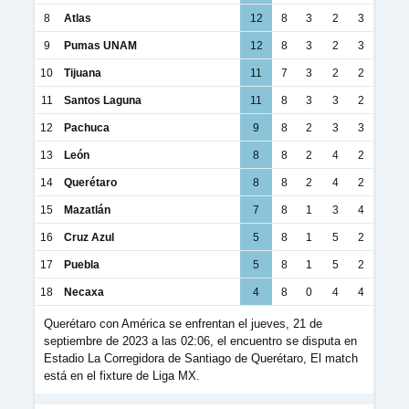
8
Atlas
12
8
3
2
3
9
Pumas UNAM
12
8
3
2
3
10
Tijuana
11
7
3
2
2
11
Santos Laguna
11
8
3
3
2
12
Pachuca
9
8
2
3
3
13
León
8
8
2
4
2
14
Querétaro
8
8
2
4
2
15
Mazatlán
7
8
1
3
4
16
Cruz Azul
5
8
1
5
2
17
Puebla
5
8
1
5
2
18
Necaxa
4
8
0
4
4
Querétaro con América se enfrentan el jueves, 21 de
septiembre de 2023 a las 02:06, el encuentro se disputa en
Estadio La Corregidora de Santiago de Querétaro, El match
está en el fixture de Liga MX.