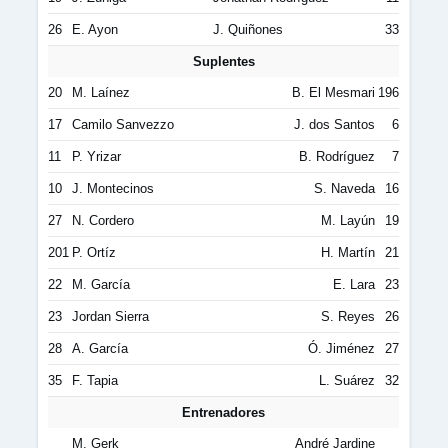
26
E. Ayon
J. Quiñones
33
Suplentes
20
M. Laínez
B. El Mesmari
196
17
Camilo Sanvezzo
J. dos Santos
6
11
P. Yrizar
B. Rodríguez
7
10
J. Montecinos
S. Naveda
16
27
N. Cordero
M. Layún
19
201
P. Ortíz
H. Martín
21
22
M. García
E. Lara
23
23
Jordan Sierra
S. Reyes
26
28
A. García
Ó. Jiménez
27
35
F. Tapia
L. Suárez
32
Entrenadores
M. Gerk
André Jardine