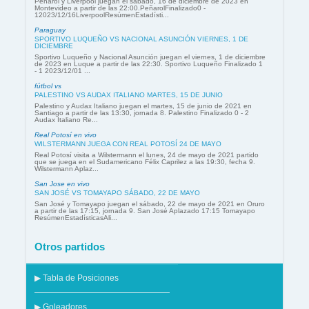
Peñarol y Liverpool juegan el sábado, 16 de diciembre de 2023 en
Montevideo a partir de las 22:00.PeñarolFinalizado0 -
12023/12/16LiverpoolResúmenEstadísti...
Paraguay
SPORTIVO LUQUEÑO VS NACIONAL ASUNCIÓN VIERNES, 1 DE
DICIEMBRE
Sportivo Luqueño y Nacional Asunción juegan el viernes, 1 de diciembre
de 2023 en Luque a partir de las 22:30. Sportivo Luqueño Finalizado 1
- 1 2023/12/01 ...
fútbol vs
PALESTINO VS AUDAX ITALIANO MARTES, 15 DE JUNIO
Palestino y Audax Italiano juegan el martes, 15 de junio de 2021 en
Santiago a partir de las 13:30, jornada 8. Palestino Finalizado 0 - 2
Audax Italiano Re...
Real Potosí en vivo
WILSTERMANN JUEGA CON REAL POTOSÍ 24 DE MAYO
Real Potosí visita a Wilstermann el lunes, 24 de mayo de 2021 partido
que se juega en el Sudamericano Félix Caprilez a las 19:30, fecha 9.
Wilstermann Aplaz...
San Jose en vivo
SAN JOSÉ VS TOMAYAPO SÁBADO, 22 DE MAYO
San José y Tomayapo juegan el sábado, 22 de mayo de 2021 en Oruro
a partir de las 17:15, jornada 9. San José Aplazado 17:15 Tomayapo
ResúmenEstadísticasAli...
Otros partidos
▶ Tabla de Posiciones
▶ Goleadores