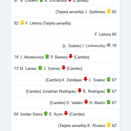
87' N. Cordero
K. Escamilla
(Cambio)
(Tarjeta amarilla) J. Quiñones
82'
82'
F. Lértora (Tarjeta amarilla)
F. Lértora 80'
(L. Suárez) I. Lichnovsky
78'
74' J. Montecinos
P. Barrera
(Cambio)
73' M. Laínez
J. Gómez
(Cambio)
(Cambio) A. Zendejas
L. Suárez
67'
(Cambio) Jonathan Rodríguez
B. Rodríguez
67'
(Cambio) D. Valdés
H. Martín
67'
64' Jordan Sierra
E. Ayon
(Cambio)
(Tarjeta amarilla) K. Álvarez
62'