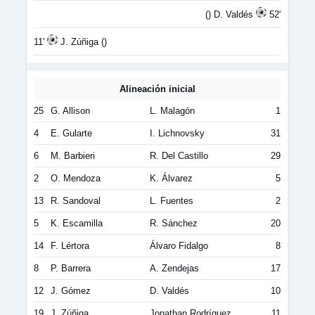
() D. Valdés
52'
11'
J. Zúñiga ()
Alineación inicial
25
G. Allison
L. Malagón
1
4
E. Gularte
I. Lichnovsky
31
6
M. Barbieri
R. Del Castillo
29
2
O. Mendoza
K. Álvarez
5
13
R. Sandoval
L. Fuentes
2
5
K. Escamilla
R. Sánchez
20
14
F. Lértora
Álvaro Fidalgo
8
8
P. Barrera
A. Zendejas
17
12
J. Gómez
D. Valdés
10
19
J. Zúñiga
Jonathan Rodríguez
11