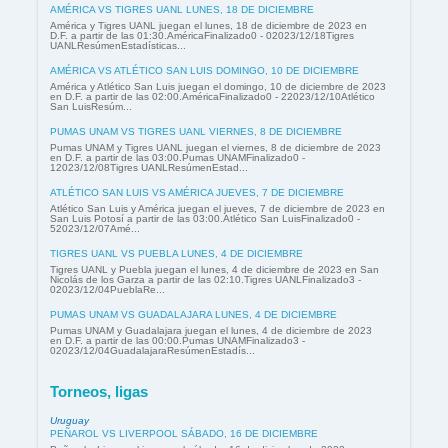
AMÉRICA VS TIGRES UANL LUNES, 18 DE DICIEMBRE
América y Tigres UANL juegan el lunes, 18 de diciembre de 2023 en
D.F. a partir de las 01:30.AméricaFinalizado0 - 02023/12/18Tigres
UANLResúmenEstadísticas...
AMÉRICA VS ATLÉTICO SAN LUIS DOMINGO, 10 DE DICIEMBRE
América y Atlético San Luis juegan el domingo, 10 de diciembre de 2023
en D.F. a partir de las 02:00.AméricaFinalizado0 - 22023/12/10Atlético
San LuisResúm...
PUMAS UNAM VS TIGRES UANL VIERNES, 8 DE DICIEMBRE
Pumas UNAM y Tigres UANL juegan el viernes, 8 de diciembre de 2023
en D.F. a partir de las 03:00.Pumas UNAMFinalizado0 -
12023/12/08Tigres UANLResúmenEstad...
ATLÉTICO SAN LUIS VS AMÉRICA JUEVES, 7 DE DICIEMBRE
Atlético San Luis y América juegan el jueves, 7 de diciembre de 2023 en
San Luis Potosí a partir de las 03:00.Atlético San LuisFinalizado0 -
52023/12/07Amé...
TIGRES UANL VS PUEBLA LUNES, 4 DE DICIEMBRE
Tigres UANL y Puebla juegan el lunes, 4 de diciembre de 2023 en San
Nicolás de los Garza a partir de las 02:10.Tigres UANLFinalizado3 -
02023/12/04PueblaRe...
PUMAS UNAM VS GUADALAJARA LUNES, 4 DE DICIEMBRE
Pumas UNAM y Guadalajara juegan el lunes, 4 de diciembre de 2023
en D.F. a partir de las 00:00.Pumas UNAMFinalizado3 -
02023/12/04GuadalajaraResúmenEstadís...
Torneos, ligas
Uruguay
PEÑAROL VS LIVERPOOL SÁBADO, 16 DE DICIEMBRE