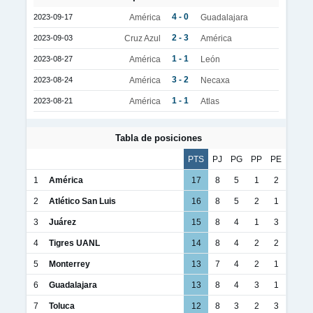
4 - 0
2023-09-17
América
Guadalajara
2 - 3
2023-09-03
Cruz Azul
América
1 - 1
2023-08-27
América
León
3 - 2
2023-08-24
América
Necaxa
1 - 1
2023-08-21
América
Atlas
Tabla de posiciones
PTS
PJ
PG
PP
PE
1
América
17
8
5
1
2
2
Atlético San Luis
16
8
5
2
1
3
Juárez
15
8
4
1
3
4
Tigres UANL
14
8
4
2
2
5
Monterrey
13
7
4
2
1
6
Guadalajara
13
8
4
3
1
7
Toluca
12
8
3
2
3