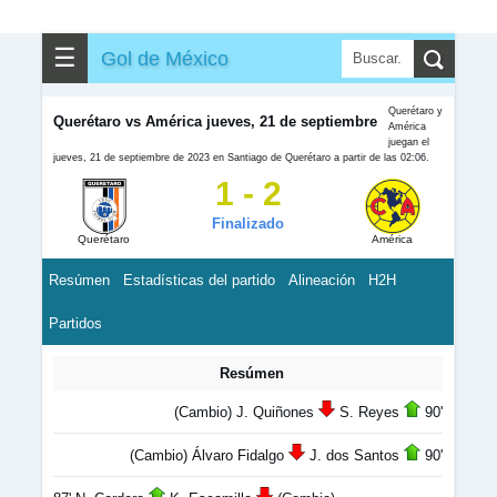
☰
Gol de México
Querétaro y
Querétaro vs América jueves, 21 de septiembre
América
juegan el
jueves, 21 de septiembre de 2023 en Santiago de Querétaro a partir de las 02:06.
1 - 2
Finalizado
Querétaro
América
Resúmen
Estadísticas del partido
Alineación
H2H
Partidos
Resúmen
(Cambio) J. Quiñones
S. Reyes
90'
(Cambio) Álvaro Fidalgo
J. dos Santos
90'