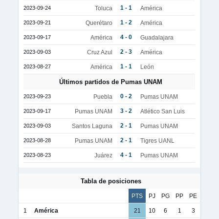
1 - 1
2023-09-24
Toluca
América
1 - 2
2023-09-21
Querétaro
América
4 - 0
2023-09-17
América
Guadalajara
2 - 3
2023-09-03
Cruz Azul
América
1 - 1
2023-08-27
América
León
Últimos partidos de Pumas UNAM
0 - 2
2023-09-23
Puebla
Pumas UNAM
3 - 2
2023-09-17
Pumas UNAM
Atlético San Luis
2 - 1
2023-09-03
Santos Laguna
Pumas UNAM
2 - 1
2023-08-28
Pumas UNAM
Tigres UANL
4 - 1
2023-08-23
Juárez
Pumas UNAM
Tabla de posiciones
PTS
PJ
PG
PP
PE
1
América
21
10
6
1
3