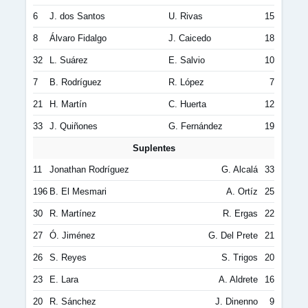
6
J. dos Santos
U. Rivas
15
8
Álvaro Fidalgo
J. Caicedo
18
32
L. Suárez
E. Salvio
10
7
B. Rodríguez
R. López
7
21
H. Martín
C. Huerta
12
33
J. Quiñones
G. Fernández
19
Suplentes
11
Jonathan Rodríguez
G. Alcalá
33
196
B. El Mesmari
A. Ortíz
25
30
R. Martínez
R. Ergas
22
27
Ó. Jiménez
G. Del Prete
21
26
S. Reyes
S. Trigos
20
23
E. Lara
A. Aldrete
16
20
R. Sánchez
J. Dinenno
9