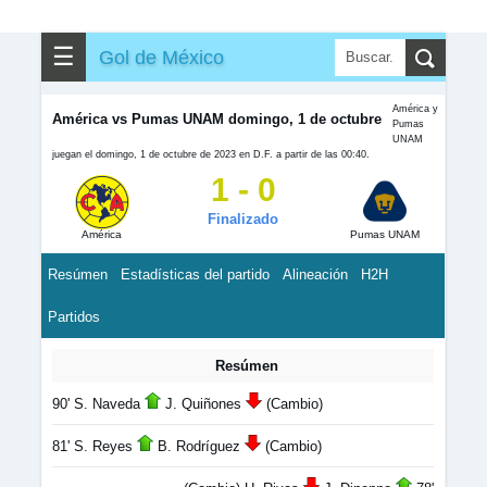
☰
Gol de México
América y
América vs Pumas UNAM domingo, 1 de octubre
Pumas
UNAM
juegan el domingo, 1 de octubre de 2023 en D.F. a partir de las 00:40.
1 - 0
Finalizado
América
Pumas UNAM
Resúmen
Estadísticas del partido
Alineación
H2H
Partidos
Resúmen
90' S. Naveda
J. Quiñones
(Cambio)
81' S. Reyes
B. Rodríguez
(Cambio)