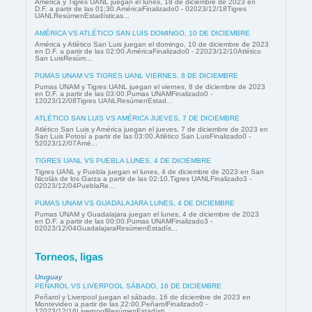
América y Tigres UANL juegan el lunes, 18 de diciembre de 2023 en
D.F. a partir de las 01:30.AméricaFinalizado0 - 02023/12/18Tigres
UANLResúmenEstadísticas...
AMÉRICA VS ATLÉTICO SAN LUIS DOMINGO, 10 DE DICIEMBRE
América y Atlético San Luis juegan el domingo, 10 de diciembre de 2023
en D.F. a partir de las 02:00.AméricaFinalizado0 - 22023/12/10Atlético
San LuisResúm...
PUMAS UNAM VS TIGRES UANL VIERNES, 8 DE DICIEMBRE
Pumas UNAM y Tigres UANL juegan el viernes, 8 de diciembre de 2023
en D.F. a partir de las 03:00.Pumas UNAMFinalizado0 -
12023/12/08Tigres UANLResúmenEstad...
ATLÉTICO SAN LUIS VS AMÉRICA JUEVES, 7 DE DICIEMBRE
Atlético San Luis y América juegan el jueves, 7 de diciembre de 2023 en
San Luis Potosí a partir de las 03:00.Atlético San LuisFinalizado0 -
52023/12/07Amé...
TIGRES UANL VS PUEBLA LUNES, 4 DE DICIEMBRE
Tigres UANL y Puebla juegan el lunes, 4 de diciembre de 2023 en San
Nicolás de los Garza a partir de las 02:10.Tigres UANLFinalizado3 -
02023/12/04PueblaRe...
PUMAS UNAM VS GUADALAJARA LUNES, 4 DE DICIEMBRE
Pumas UNAM y Guadalajara juegan el lunes, 4 de diciembre de 2023
en D.F. a partir de las 00:00.Pumas UNAMFinalizado3 -
02023/12/04GuadalajaraResúmenEstadís...
Torneos, ligas
Uruguay
PEÑAROL VS LIVERPOOL SÁBADO, 16 DE DICIEMBRE
Peñarol y Liverpool juegan el sábado, 16 de diciembre de 2023 en
Montevideo a partir de las 22:00.PeñarolFinalizado0 -
12023/12/16LiverpoolResúmenEstadísti...