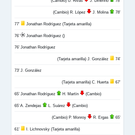
(Cambio) U. Rivas
J. Dinenno
78'
(Cambio) R. López
J. Molina
78'
77'
Jonathan Rodríguez (Tarjeta amarilla)
76'
Jonathan Rodríguez ()
76' Jonathan Rodríguez
(Tarjeta amarilla) J. González
74'
73' J. González
(Tarjeta amarilla) C. Huerta
67'
65' Jonathan Rodríguez
H. Martín
(Cambio)
65' A. Zendejas
L. Suárez
(Cambio)
(Cambio) P. Monroy
R. Ergas
65'
61'
I. Lichnovsky (Tarjeta amarilla)