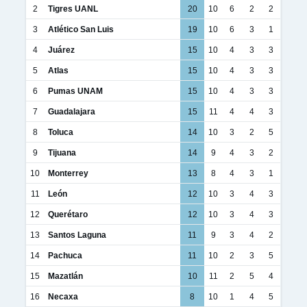
2
Tigres UANL
20
10
6
2
2
3
Atlético San Luis
19
10
6
3
1
4
Juárez
15
10
4
3
3
5
Atlas
15
10
4
3
3
6
Pumas UNAM
15
10
4
3
3
7
Guadalajara
15
11
4
4
3
8
Toluca
14
10
3
2
5
9
Tijuana
14
9
4
3
2
10
Monterrey
13
8
4
3
1
11
León
12
10
3
4
3
12
Querétaro
12
10
3
4
3
13
Santos Laguna
11
9
3
4
2
14
Pachuca
11
10
2
3
5
15
Mazatlán
10
11
2
5
4
16
Necaxa
8
10
1
4
5