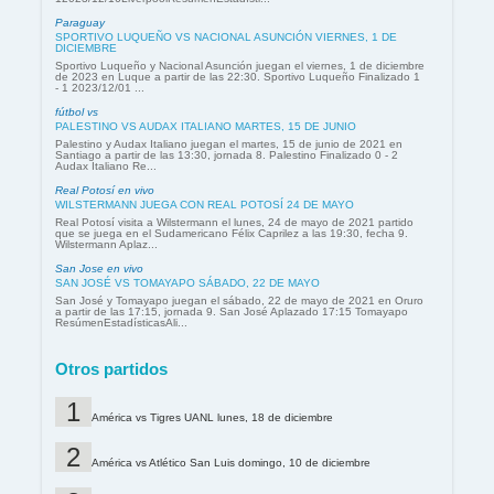
Paraguay
SPORTIVO LUQUEÑO VS NACIONAL ASUNCIÓN VIERNES, 1 DE
DICIEMBRE
Sportivo Luqueño y Nacional Asunción juegan el viernes, 1 de diciembre
de 2023 en Luque a partir de las 22:30. Sportivo Luqueño Finalizado 1
- 1 2023/12/01 ...
fútbol vs
PALESTINO VS AUDAX ITALIANO MARTES, 15 DE JUNIO
Palestino y Audax Italiano juegan el martes, 15 de junio de 2021 en
Santiago a partir de las 13:30, jornada 8. Palestino Finalizado 0 - 2
Audax Italiano Re...
Real Potosí en vivo
WILSTERMANN JUEGA CON REAL POTOSÍ 24 DE MAYO
Real Potosí visita a Wilstermann el lunes, 24 de mayo de 2021 partido
que se juega en el Sudamericano Félix Caprilez a las 19:30, fecha 9.
Wilstermann Aplaz...
San Jose en vivo
SAN JOSÉ VS TOMAYAPO SÁBADO, 22 DE MAYO
San José y Tomayapo juegan el sábado, 22 de mayo de 2021 en Oruro
a partir de las 17:15, jornada 9. San José Aplazado 17:15 Tomayapo
ResúmenEstadísticasAli...
Otros partidos
América vs Tigres UANL lunes, 18 de diciembre
América vs Atlético San Luis domingo, 10 de diciembre