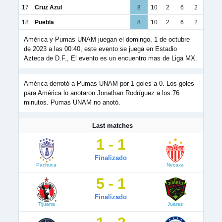
17
Cruz Azul
8
10
2
6
2
18
Puebla
8
10
2
6
2
América y Pumas UNAM juegan el domingo, 1 de octubre
de 2023 a las 00:40, este evento se juega en Estadio
Azteca de D.F., El evento es un encuentro mas de Liga MX.
América derrotó a Pumas UNAM por 1 goles a 0. Los goles
para América lo anotaron Jonathan Rodríguez a los 76
minutos. Pumas UNAM no anotó.
Last matches
1 - 1
Finalizado
Pachuca
Necaxa
5 - 1
Finalizado
Tijuana
Juárez