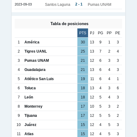
2 - 1
2023-09-03
Santos Laguna
Pumas UNAM
Tabla de posiciones
PTS
PJ
PG
PP
PE
1
América
30
13
9
1
3
2
Tigres UANL
25
13
7
2
4
3
Pumas UNAM
21
12
6
3
3
4
Guadalajara
21
13
6
4
3
5
Atlético San Luis
19
11
6
4
1
6
Toluca
18
13
4
3
6
7
León
18
12
5
4
3
8
Monterrey
17
10
5
3
2
9
Tijuana
17
12
5
5
2
10
Juárez
15
12
4
5
3
11
Atlas
15
12
4
5
3