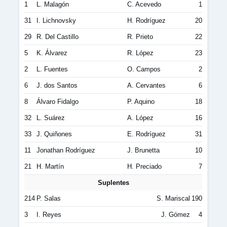
1
L. Malagón
C. Acevedo
1
31
I. Lichnovsky
H. Rodríguez
20
29
R. Del Castillo
R. Prieto
22
5
K. Álvarez
R. López
23
2
L. Fuentes
O. Campos
2
6
J. dos Santos
A. Cervantes
6
8
Álvaro Fidalgo
P. Aquino
18
32
L. Suárez
A. López
16
33
J. Quiñones
E. Rodríguez
31
11
Jonathan Rodríguez
J. Brunetta
10
21
H. Martín
H. Preciado
7
Suplentes
214
P. Salas
S. Mariscal
190
3
I. Reyes
J. Gómez
4