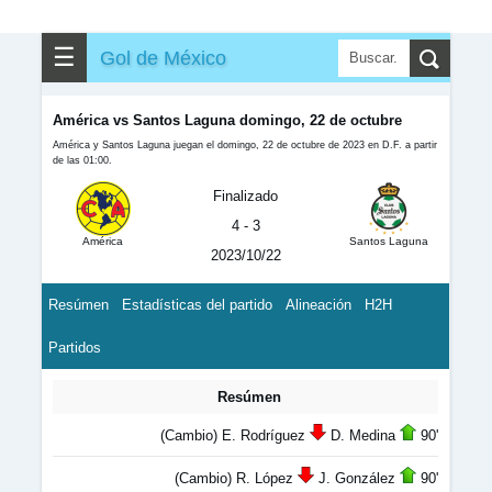
☰
Gol de México
América vs Santos Laguna domingo, 22 de octubre
América y Santos Laguna juegan el domingo, 22 de octubre de 2023 en D.F. a partir
de las 01:00.
Finalizado
4 - 3
América
Santos Laguna
2023/10/22
Resúmen
Estadísticas del partido
Alineación
H2H
Partidos
Resúmen
(Cambio) E. Rodríguez
D. Medina
90'
(Cambio) R. López
J. González
90'