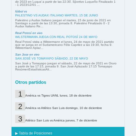
de 2023 en Luque a partir de las 22:30. Sportivo Luqueño Finalizado 1
- 1 2023/12/01 ...
fútbol vs
PALESTINO VS AUDAX ITALIANO MARTES, 15 DE JUNIO
Palestino y Audax Italiano juegan el martes, 15 de junio de 2021 en
Santiago a partir de las 13:30, jornada 8. Palestino Finalizado 0 - 2
Audax Italiano Re...
Real Potosí en vivo
WILSTERMANN JUEGA CON REAL POTOSÍ 24 DE MAYO
Real Potosí visita a Wilstermann el lunes, 24 de mayo de 2021 partido
que se juega en el Sudamericano Félix Caprilez a las 19:30, fecha 9.
Wilstermann Aplaz...
San Jose en vivo
SAN JOSÉ VS TOMAYAPO SÁBADO, 22 DE MAYO
San José y Tomayapo juegan el sábado, 22 de mayo de 2021 en Oruro
a partir de las 17:15, jornada 9. San José Aplazado 17:15 Tomayapo
ResúmenEstadísticasAli...
Otros partidos
América vs Tigres UANL lunes, 18 de diciembre
América vs Atlético San Luis domingo, 10 de diciembre
Atlético San Luis vs América jueves, 7 de diciembre
▶ Tabla de Posiciones