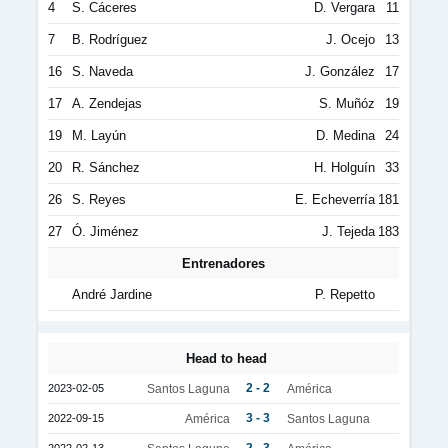
4
S. Cáceres
D. Vergara
11
7
B. Rodríguez
J. Ocejo
13
16
S. Naveda
J. González
17
17
A. Zendejas
S. Muñóz
19
19
M. Layún
D. Medina
24
20
R. Sánchez
H. Holguín
33
26
S. Reyes
E. Echeverría
181
27
Ó. Jiménez
J. Tejeda
183
Entrenadores
André Jardine
P. Repetto
Head to head
2 - 2
2023-02-05
Santos Laguna
América
3 - 3
2022-09-15
América
Santos Laguna