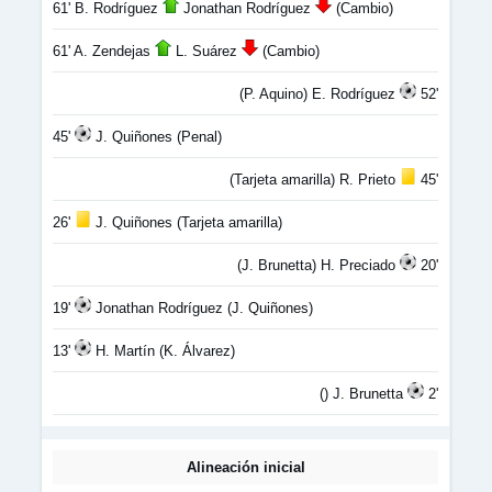
61' B. Rodríguez
Jonathan Rodríguez
(Cambio)
61' A. Zendejas
L. Suárez
(Cambio)
(P. Aquino) E. Rodríguez
52'
45'
J. Quiñones (Penal)
(Tarjeta amarilla) R. Prieto
45'
26'
J. Quiñones (Tarjeta amarilla)
(J. Brunetta) H. Preciado
20'
19'
Jonathan Rodríguez (J. Quiñones)
13'
H. Martín (K. Álvarez)
() J. Brunetta
2'
Alineación inicial