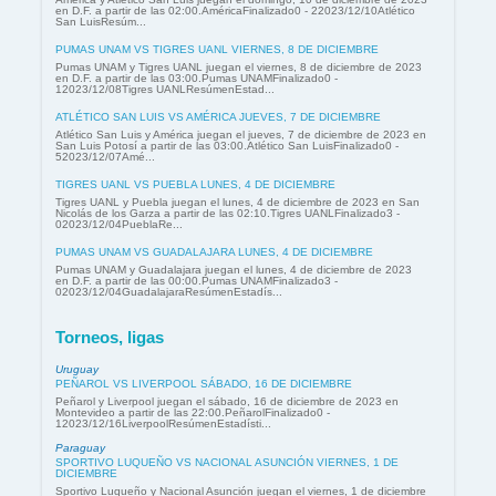
en D.F. a partir de las 02:00.AméricaFinalizado0 - 22023/12/10Atlético
San LuisResúm...
PUMAS UNAM VS TIGRES UANL VIERNES, 8 DE DICIEMBRE
Pumas UNAM y Tigres UANL juegan el viernes, 8 de diciembre de 2023
en D.F. a partir de las 03:00.Pumas UNAMFinalizado0 -
12023/12/08Tigres UANLResúmenEstad...
ATLÉTICO SAN LUIS VS AMÉRICA JUEVES, 7 DE DICIEMBRE
Atlético San Luis y América juegan el jueves, 7 de diciembre de 2023 en
San Luis Potosí a partir de las 03:00.Atlético San LuisFinalizado0 -
52023/12/07Amé...
TIGRES UANL VS PUEBLA LUNES, 4 DE DICIEMBRE
Tigres UANL y Puebla juegan el lunes, 4 de diciembre de 2023 en San
Nicolás de los Garza a partir de las 02:10.Tigres UANLFinalizado3 -
02023/12/04PueblaRe...
PUMAS UNAM VS GUADALAJARA LUNES, 4 DE DICIEMBRE
Pumas UNAM y Guadalajara juegan el lunes, 4 de diciembre de 2023
en D.F. a partir de las 00:00.Pumas UNAMFinalizado3 -
02023/12/04GuadalajaraResúmenEstadís...
Torneos, ligas
Uruguay
PEÑAROL VS LIVERPOOL SÁBADO, 16 DE DICIEMBRE
Peñarol y Liverpool juegan el sábado, 16 de diciembre de 2023 en
Montevideo a partir de las 22:00.PeñarolFinalizado0 -
12023/12/16LiverpoolResúmenEstadísti...
Paraguay
SPORTIVO LUQUEÑO VS NACIONAL ASUNCIÓN VIERNES, 1 DE
DICIEMBRE
Sportivo Luqueño y Nacional Asunción juegan el viernes, 1 de diciembre