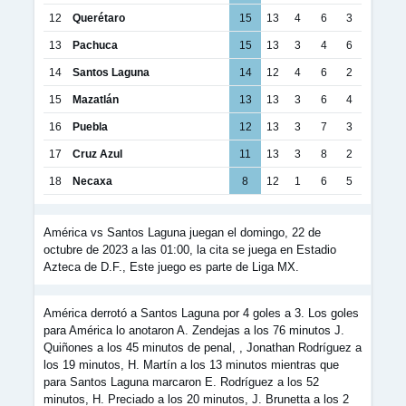
12
Querétaro
15
13
4
6
3
13
Pachuca
15
13
3
4
6
14
Santos Laguna
14
12
4
6
2
15
Mazatlán
13
13
3
6
4
16
Puebla
12
13
3
7
3
17
Cruz Azul
11
13
3
8
2
18
Necaxa
8
12
1
6
5
América vs Santos Laguna juegan el domingo, 22 de
octubre de 2023 a las 01:00, la cita se juega en Estadio
Azteca de D.F., Este juego es parte de Liga MX.
América derrotó a Santos Laguna por 4 goles a 3. Los goles
para América lo anotaron A. Zendejas a los 76 minutos J.
Quiñones a los 45 minutos de penal, , Jonathan Rodríguez a
los 19 minutos, H. Martín a los 13 minutos mientras que
para Santos Laguna marcaron E. Rodríguez a los 52
minutos, H. Preciado a los 20 minutos, J. Brunetta a los 2