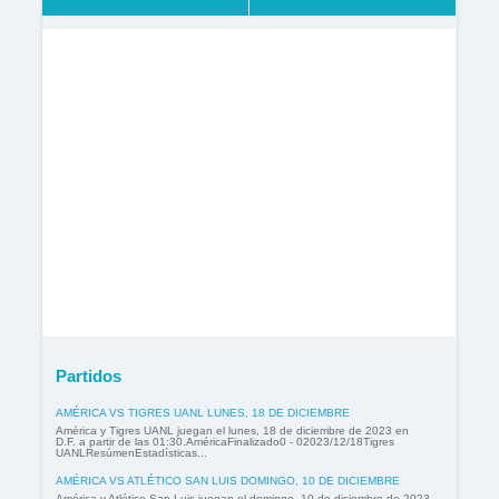
Partidos
AMÉRICA VS TIGRES UANL LUNES, 18 DE DICIEMBRE
América y Tigres UANL juegan el lunes, 18 de diciembre de 2023 en
D.F. a partir de las 01:30.AméricaFinalizado0 - 02023/12/18Tigres
UANLResúmenEstadísticas...
AMÉRICA VS ATLÉTICO SAN LUIS DOMINGO, 10 DE DICIEMBRE
América y Atlético San Luis juegan el domingo, 10 de diciembre de 2023