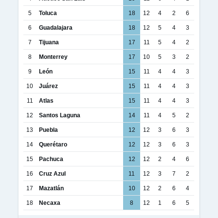
5
Toluca
18
12
4
2
6
6
Guadalajara
18
12
5
4
3
7
Tijuana
17
11
5
4
2
8
Monterrey
17
10
5
3
2
9
León
15
11
4
4
3
10
Juárez
15
11
4
4
3
11
Atlas
15
11
4
4
3
12
Santos Laguna
14
11
4
5
2
13
Puebla
12
12
3
6
3
14
Querétaro
12
12
3
6
3
15
Pachuca
12
12
2
4
6
16
Cruz Azul
11
12
3
7
2
17
Mazatlán
10
12
2
6
4
18
Necaxa
8
12
1
6
5