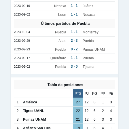
1 - 1
2023-09-16
Necaxa
Juárez
1 - 1
2023-09-02
León
Necaxa
Últimos partidos de Puebla
1 - 1
2023-10-04
Puebla
Monterrey
2 - 3
2023-09-29
Atlas
Puebla
0 - 2
2023-09-23
Puebla
Pumas UNAM
1 - 1
2023-09-17
Querétaro
Puebla
3 - 0
2023-09-02
Puebla
Tijuana
Tabla de posiciones
PTS
PJ
PG
PP
PE
1
América
27
12
8
1
3
2
Tigres UANL
22
12
6
2
4
3
Pumas UNAM
21
12
6
3
3
4
Atlético San Luis
19
11
6
4
1