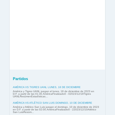
Partidos
AMÉRICA VS TIGRES UANL LUNES, 18 DE DICIEMBRE
América y Tigres UANL juegan el lunes, 18 de diciembre de 2023 en
D.F. a partir de las 01:30.AméricaFinalizado0 - 02023/12/18Tigres
UANLResúmenEstadísticas...
AMÉRICA VS ATLÉTICO SAN LUIS DOMINGO, 10 DE DICIEMBRE
América y Atlético San Luis juegan el domingo, 10 de diciembre de 2023
en D.F. a partir de las 02:00.AméricaFinalizado0 - 22023/12/10Atlético
San LuisResúm...