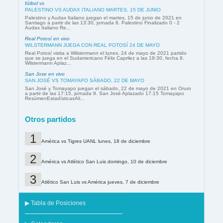
fútbol vs
PALESTINO VS AUDAX ITALIANO MARTES, 15 DE JUNIO
Palestino y Audax Italiano juegan el martes, 15 de junio de 2021 en
Santiago a partir de las 13:30, jornada 8. Palestino Finalizado 0 - 2
Audax Italiano Re...
Real Potosí en vivo
WILSTERMANN JUEGA CON REAL POTOSÍ 24 DE MAYO
Real Potosí visita a Wilstermann el lunes, 24 de mayo de 2021 partido
que se juega en el Sudamericano Félix Caprilez a las 19:30, fecha 9.
Wilstermann Aplaz...
San Jose en vivo
SAN JOSÉ VS TOMAYAPO SÁBADO, 22 DE MAYO
San José y Tomayapo juegan el sábado, 22 de mayo de 2021 en Oruro
a partir de las 17:15, jornada 9. San José Aplazado 17:15 Tomayapo
ResúmenEstadísticasAli...
Otros partidos
América vs Tigres UANL lunes, 18 de diciembre
América vs Atlético San Luis domingo, 10 de diciembre
Atlético San Luis vs América jueves, 7 de diciembre
▶ Tabla de Posiciones