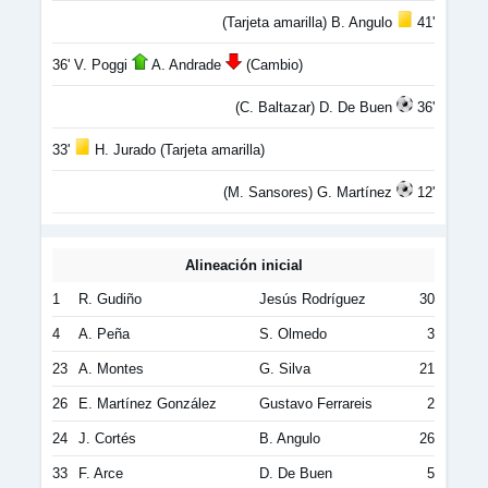
(Tarjeta amarilla) B. Angulo
41'
36' V. Poggi
A. Andrade
(Cambio)
(C. Baltazar) D. De Buen
36'
33'
H. Jurado (Tarjeta amarilla)
(M. Sansores) G. Martínez
12'
Alineación inicial
1
R. Gudiño
Jesús Rodríguez
30
4
A. Peña
S. Olmedo
3
23
A. Montes
G. Silva
21
26
E. Martínez González
Gustavo Ferrareis
2
24
J. Cortés
B. Angulo
26
33
F. Arce
D. De Buen
5