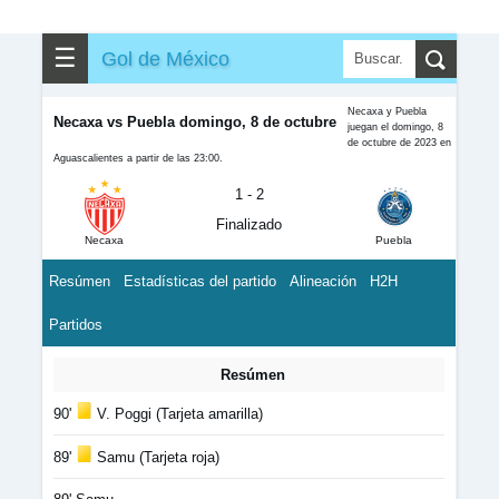
☰
Gol de México
Necaxa y Puebla
Necaxa vs Puebla domingo, 8 de octubre
juegan el domingo, 8
de octubre de 2023 en
Aguascalientes a partir de las 23:00.
1 - 2
Finalizado
Necaxa
Puebla
Resúmen
Estadísticas del partido
Alineación
H2H
Partidos
Resúmen
90'
V. Poggi (Tarjeta amarilla)
89'
Samu (Tarjeta roja)