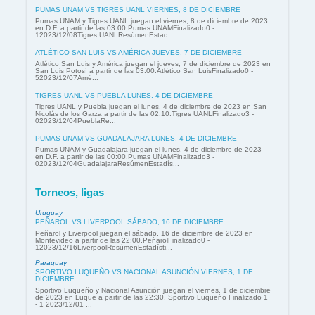
PUMAS UNAM VS TIGRES UANL VIERNES, 8 DE DICIEMBRE
Pumas UNAM y Tigres UANL juegan el viernes, 8 de diciembre de 2023
en D.F. a partir de las 03:00.Pumas UNAMFinalizado0 -
12023/12/08Tigres UANLResúmenEstad...
ATLÉTICO SAN LUIS VS AMÉRICA JUEVES, 7 DE DICIEMBRE
Atlético San Luis y América juegan el jueves, 7 de diciembre de 2023 en
San Luis Potosí a partir de las 03:00.Atlético San LuisFinalizado0 -
52023/12/07Amé...
TIGRES UANL VS PUEBLA LUNES, 4 DE DICIEMBRE
Tigres UANL y Puebla juegan el lunes, 4 de diciembre de 2023 en San
Nicolás de los Garza a partir de las 02:10.Tigres UANLFinalizado3 -
02023/12/04PueblaRe...
PUMAS UNAM VS GUADALAJARA LUNES, 4 DE DICIEMBRE
Pumas UNAM y Guadalajara juegan el lunes, 4 de diciembre de 2023
en D.F. a partir de las 00:00.Pumas UNAMFinalizado3 -
02023/12/04GuadalajaraResúmenEstadís...
Torneos, ligas
Uruguay
PEÑAROL VS LIVERPOOL SÁBADO, 16 DE DICIEMBRE
Peñarol y Liverpool juegan el sábado, 16 de diciembre de 2023 en
Montevideo a partir de las 22:00.PeñarolFinalizado0 -
12023/12/16LiverpoolResúmenEstadísti...
Paraguay
SPORTIVO LUQUEÑO VS NACIONAL ASUNCIÓN VIERNES, 1 DE
DICIEMBRE
Sportivo Luqueño y Nacional Asunción juegan el viernes, 1 de diciembre
de 2023 en Luque a partir de las 22:30. Sportivo Luqueño Finalizado 1
- 1 2023/12/01 ...