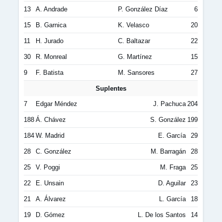
13
A. Andrade
P. González Díaz
6
15
B. Garnica
K. Velasco
20
11
H. Jurado
C. Baltazar
22
30
R. Monreal
G. Martínez
15
9
F. Batista
M. Sansores
27
Suplentes
7
Edgar Méndez
J. Pachuca
204
188
Á. Chávez
S. González
199
184
W. Madrid
E. García
29
28
C. González
M. Barragán
28
25
V. Poggi
M. Fraga
25
22
E. Unsain
D. Aguilar
23
21
A. Álvarez
L. García
18
19
D. Gómez
L. De los Santos
14