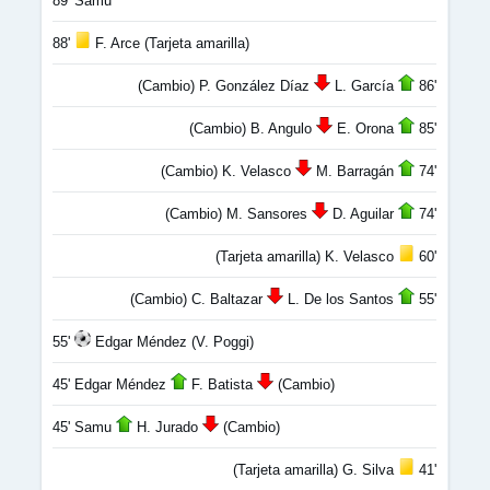
89' Samu
88'
F. Arce (Tarjeta amarilla)
(Cambio) P. González Díaz
L. García
86'
(Cambio) B. Angulo
E. Orona
85'
(Cambio) K. Velasco
M. Barragán
74'
(Cambio) M. Sansores
D. Aguilar
74'
(Tarjeta amarilla) K. Velasco
60'
(Cambio) C. Baltazar
L. De los Santos
55'
55'
Edgar Méndez (V. Poggi)
45' Edgar Méndez
F. Batista
(Cambio)
45' Samu
H. Jurado
(Cambio)
(Tarjeta amarilla) G. Silva
41'