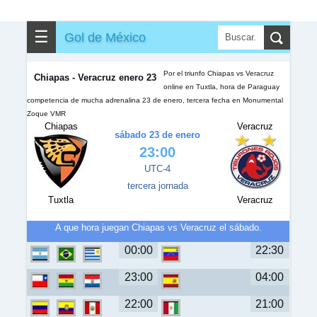
✎
▼
Otros
☰
Gol de México
Por el triunfo Chiapas vs Veracruz
Chiapas - Veracruz enero 23
online en Tuxtla, hora de Paraguay
competencia de mucha adrenalina 23 de enero, tercera fecha en Monumental
Zoque VMR
Chiapas
Veracruz
sábado 23 de enero
23:00
UTC-4
tercera jornada
Tuxtla
Veracruz
A que hora juegan Chiapas vs Veracruz el sábado.
00:00
22:30
23:00
04:00
22:00
21:00