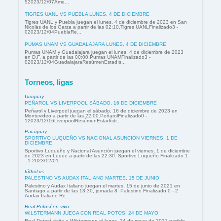
52023/12/07Amé...
TIGRES UANL VS PUEBLA LUNES, 4 DE DICIEMBRE
Tigres UANL y Puebla juegan el lunes, 4 de diciembre de 2023 en San
Nicolás de los Garza a partir de las 02:10.Tigres UANLFinalizado3 -
02023/12/04PueblaRe...
PUMAS UNAM VS GUADALAJARA LUNES, 4 DE DICIEMBRE
Pumas UNAM y Guadalajara juegan el lunes, 4 de diciembre de 2023
en D.F. a partir de las 00:00.Pumas UNAMFinalizado3 -
02023/12/04GuadalajaraResúmenEstadís...
Torneos, ligas
Uruguay
PEÑAROL VS LIVERPOOL SÁBADO, 16 DE DICIEMBRE
Peñarol y Liverpool juegan el sábado, 16 de diciembre de 2023 en
Montevideo a partir de las 22:00.PeñarolFinalizado0 -
12023/12/16LiverpoolResúmenEstadísti...
Paraguay
SPORTIVO LUQUEÑO VS NACIONAL ASUNCIÓN VIERNES, 1 DE
DICIEMBRE
Sportivo Luqueño y Nacional Asunción juegan el viernes, 1 de diciembre
de 2023 en Luque a partir de las 22:30. Sportivo Luqueño Finalizado 1
- 1 2023/12/01 ...
fútbol vs
PALESTINO VS AUDAX ITALIANO MARTES, 15 DE JUNIO
Palestino y Audax Italiano juegan el martes, 15 de junio de 2021 en
Santiago a partir de las 13:30, jornada 8. Palestino Finalizado 0 - 2
Audax Italiano Re...
Real Potosí en vivo
WILSTERMANN JUEGA CON REAL POTOSÍ 24 DE MAYO
Real Potosí visita a Wilstermann el lunes, 24 de mayo de 2021 partido