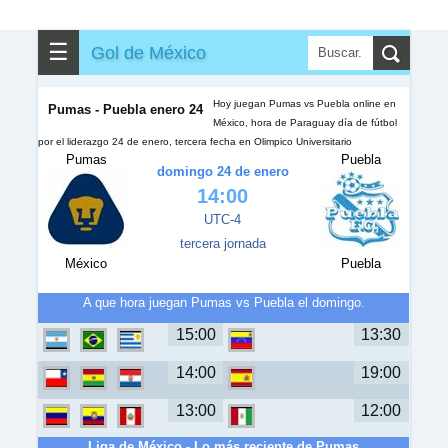
✎
▼
Otros
☰
Gol de México
Hoy juegan Pumas vs Puebla online en
Pumas - Puebla enero 24
México, hora de Paraguay día de fútbol
por el liderazgo 24 de enero, tercera fecha en Olimpico Universitario
Pumas
Puebla
domingo 24 de enero
14:00
UTC-4
tercera jornada
México
Puebla
A que hora juegan Pumas vs Puebla el domingo.
15:00
13:30
14:00
19:00
13:00
12:00
Liga de México - Lo más reciente de Pumas