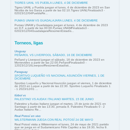
TIGRES UANL VS PUEBLA LUNES, 4 DE DICIEMBRE
Tigres UANL y Puebla juegan el lunes, 4 de diciembre de 2023 en San
Nicolás de los Garza a partir de las 02:10.Tigres UANLFinalizado3 -
02023/12/04PueblaRe...
PUMAS UNAM VS GUADALAJARA LUNES, 4 DE DICIEMBRE
Pumas UNAM y Guadalajara juegan el lunes, 4 de diciembre de 2023
en D.F. a partir de las 00:00.Pumas UNAMFinalizado3 -
02023/12/04GuadalajaraResúmenEstadís...
Torneos, ligas
Uruguay
PEÑAROL VS LIVERPOOL SÁBADO, 16 DE DICIEMBRE
Peñarol y Liverpool juegan el sábado, 16 de diciembre de 2023 en
Montevideo a partir de las 22:00.PeñarolFinalizado0 -
12023/12/16LiverpoolResúmenEstadísti...
Paraguay
SPORTIVO LUQUEÑO VS NACIONAL ASUNCIÓN VIERNES, 1 DE
DICIEMBRE
Sportivo Luqueño y Nacional Asunción juegan el viernes, 1 de diciembre
de 2023 en Luque a partir de las 22:30. Sportivo Luqueño Finalizado 1
- 1 2023/12/01 ...
fútbol vs
PALESTINO VS AUDAX ITALIANO MARTES, 15 DE JUNIO
Palestino y Audax Italiano juegan el martes, 15 de junio de 2021 en
Santiago a partir de las 13:30, jornada 8. Palestino Finalizado 0 - 2
Audax Italiano Re...
Real Potosí en vivo
WILSTERMANN JUEGA CON REAL POTOSÍ 24 DE MAYO
Real Potosí visita a Wilstermann el lunes, 24 de mayo de 2021 partido
que se juega en el Sudamericano Félix Caprilez a las 19:30, fecha 9.