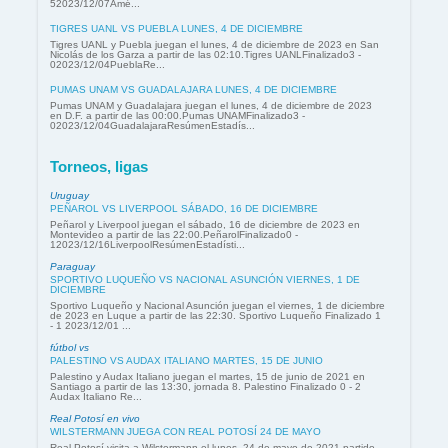
52023/12/07Amé...
TIGRES UANL VS PUEBLA LUNES, 4 DE DICIEMBRE
Tigres UANL y Puebla juegan el lunes, 4 de diciembre de 2023 en San
Nicolás de los Garza a partir de las 02:10.Tigres UANLFinalizado3 -
02023/12/04PueblaRe...
PUMAS UNAM VS GUADALAJARA LUNES, 4 DE DICIEMBRE
Pumas UNAM y Guadalajara juegan el lunes, 4 de diciembre de 2023
en D.F. a partir de las 00:00.Pumas UNAMFinalizado3 -
02023/12/04GuadalajaraResúmenEstadís...
Torneos, ligas
Uruguay
PEÑAROL VS LIVERPOOL SÁBADO, 16 DE DICIEMBRE
Peñarol y Liverpool juegan el sábado, 16 de diciembre de 2023 en
Montevideo a partir de las 22:00.PeñarolFinalizado0 -
12023/12/16LiverpoolResúmenEstadísti...
Paraguay
SPORTIVO LUQUEÑO VS NACIONAL ASUNCIÓN VIERNES, 1 DE
DICIEMBRE
Sportivo Luqueño y Nacional Asunción juegan el viernes, 1 de diciembre
de 2023 en Luque a partir de las 22:30. Sportivo Luqueño Finalizado 1
- 1 2023/12/01 ...
fútbol vs
PALESTINO VS AUDAX ITALIANO MARTES, 15 DE JUNIO
Palestino y Audax Italiano juegan el martes, 15 de junio de 2021 en
Santiago a partir de las 13:30, jornada 8. Palestino Finalizado 0 - 2
Audax Italiano Re...
Real Potosí en vivo
WILSTERMANN JUEGA CON REAL POTOSÍ 24 DE MAYO
Real Potosí visita a Wilstermann el lunes, 24 de mayo de 2021 partido