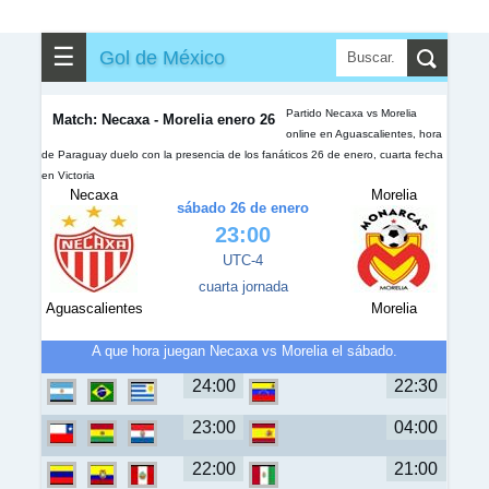
✎
▼
Otros
☰
Gol de México
Partido Necaxa vs Morelia
Match: Necaxa - Morelia enero 26
online en Aguascalientes, hora
de Paraguay duelo con la presencia de los fanáticos 26 de enero, cuarta fecha
en Victoria
Necaxa
Morelia
sábado 26 de enero
23:00
UTC-4
cuarta jornada
Aguascalientes
Morelia
A que hora juegan Necaxa vs Morelia el sábado.
24:00
22:30
23:00
04:00
22:00
21:00