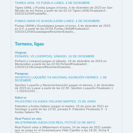
TIGRES UANL VS PUEBLA LUNES, 4 DE DICIEMBRE
Tigres UANL y Puebla juegan el lunes, 4 de diciembre de 2023 en San
Nicolás de los Garza a partir de las 02:10.Tigres UANLFinalizado3 -
02023/12/04PueblaRe...
PUMAS UNAM VS GUADALAJARA LUNES, 4 DE DICIEMBRE
Pumas UNAM y Guadalajara juegan el lunes, 4 de diciembre de 2023
en D.F. a partir de las 00:00.Pumas UNAMFinalizado3 -
02023/12/04GuadalajaraResúmenEstadís...
Torneos, ligas
Uruguay
PEÑAROL VS LIVERPOOL SÁBADO, 16 DE DICIEMBRE
Peñarol y Liverpool juegan el sábado, 16 de diciembre de 2023 en
Montevideo a partir de las 22:00.PeñarolFinalizado0 -
12023/12/16LiverpoolResúmenEstadísti...
Paraguay
SPORTIVO LUQUEÑO VS NACIONAL ASUNCIÓN VIERNES, 1 DE
DICIEMBRE
Sportivo Luqueño y Nacional Asunción juegan el viernes, 1 de diciembre
de 2023 en Luque a partir de las 22:30. Sportivo Luqueño Finalizado 1
- 1 2023/12/01 ...
fútbol vs
PALESTINO VS AUDAX ITALIANO MARTES, 15 DE JUNIO
Palestino y Audax Italiano juegan el martes, 15 de junio de 2021 en
Santiago a partir de las 13:30, jornada 8. Palestino Finalizado 0 - 2
Audax Italiano Re...
Real Potosí en vivo
WILSTERMANN JUEGA CON REAL POTOSÍ 24 DE MAYO
Real Potosí visita a Wilstermann el lunes, 24 de mayo de 2021 partido
que se juega en el Sudamericano Félix Caprilez a las 19:30, fecha 9.