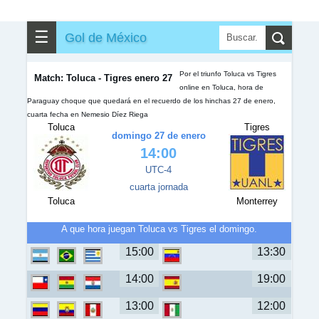
✎
▼
Otros
☰
Gol de México
Por el triunfo Toluca vs Tigres
Match: Toluca - Tigres enero 27
online en Toluca, hora de
Paraguay choque que quedará en el recuerdo de los hinchas 27 de enero,
cuarta fecha en Nemesio Díez Riega
Toluca
Tigres
domingo 27 de enero
14:00
UTC-4
cuarta jornada
Toluca
Monterrey
A que hora juegan Toluca vs Tigres el domingo.
15:00
13:30
14:00
19:00
13:00
12:00